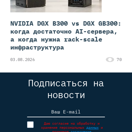
NVIDIA DGX B300 vs DGX GB300:
когда достаточно AI-сервера,
а когда нужна rack-scale
инфраструктура
03.08.2026
70
Подписаться на
новости
Ваш E-mail
Даю согласие на обработку и
хранение персональных
данных
и
принимаю
соглашение