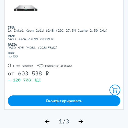
CPU:
1x Intel Xeon Gold 6248 (20C 27.5M Cache 2.50 GHz)
RAM:
64GB DDR4 RDIMM 2933MHz
RAID:
RAID HPE P408i (2GB+FBWC)
HDD:
noHDD
5 лет гарантии
Бесплатная доставка
от
603 538
₽
+
120 708
НДС
Сконфигурировать
1/3