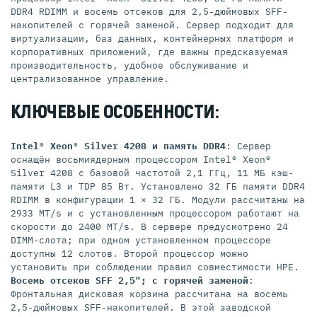
DDR4 RDIMM и восемь отсеков для 2,5-дюймовых SFF-
накопителей с горячей заменой. Сервер подходит для
виртуализации, баз данных, контейнерных платформ и
корпоративных приложений, где важны предсказуемая
производительность, удобное обслуживание и
централизованное управление.
КЛЮЧЕВЫЕ ОСОБЕННОСТИ:
Intel® Xeon® Silver 4208 и память DDR4
: Сервер
оснащён восьмиядерным процессором Intel® Xeon®
Silver 4208 с базовой частотой 2,1 ГГц, 11 МБ кэш-
памяти L3 и TDP 85 Вт. Установлено 32 ГБ памяти DDR4
RDIMM в конфигурации 1 × 32 ГБ. Модули рассчитаны на
2933 MT/s и с установленным процессором работают на
скорости до 2400 MT/s. В сервере предусмотрено 24
DIMM-слота; при одном установленном процессоре
доступны 12 слотов. Второй процессор можно
установить при соблюдении правил совместимости HPE.
Восемь отсеков SFF 2,5"; с горячей заменой
:
Фронтальная дисковая корзина рассчитана на восемь
2,5-дюймовых SFF-накопителей. В этой заводской