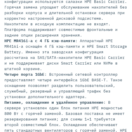
конфигурации используются салазки HPE Basic Carrier.
Горячая замена упрощает обслуживание накопителей без
разборки корпуса и длительной остановки сервера при
корректно настроенной дисковой подсистеме.
Накопители в исходную комплектацию не входят.
Платформа поддерживает совместимые фронтальные и
задние опции расширения хранения.
HPE MR416i-a с 4 ГБ кэш-памяти
: Аппаратный HPE
MR416i-a оснащён 4 ГБ кэш-памяти и HPE Smart Storage
Battery. Именно эта заводская конфигурация
рассчитана на SAS/SATA-накопители HPE Basic Carrier
и не поддерживает диски Smart Carrier или NVMe в
штатной корзине.
Четыре порта 1GbE
: Встроенный сетевой контроллер
предоставляет четыре интерфейса 1GbE BASE-T. Такое
оснащение позволяет разделить пользовательский,
служебный, резервный и управляющий трафик без
установки дополнительного адаптера.
Питание, охлаждение и удалённое управление
: В
сервере установлен один блок питания HPE мощностью
800 Вт с горячей заменой. Базовая поставка не имеет
резервирования питания; для схемы 1+1 требуется
второй совместимый блок. Охлаждение обеспечивают
пять стандартных вентиляторов с горячей заменой. HPE