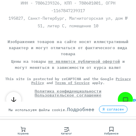
ИНН - 7806239326, КПП - 780601001, ОГРН
-1167847239317
195027, Санкт-Петербург, Магнитогорская ул, дом №
51, литер С, помещение 10
Изображения товаров на сайте носят иллюстративный
характер и могут отличаться от фактического вида
товара
Цены на товары
не являются публичной офертой
и
могут меняться в зависимости от курса валют
This site is protected by reCAPTCHA and the Google
Privacy
Policy
and
Terms of Service
apply.
Политика конфиденциальности
Пользовательское соглашение
соцсер
©
СЕРВЕР МОЛЛ
, 2014-2026
Подробнее
Я согласен
Мы используем файлы cookie.
Корзина
Каталог
Избранное