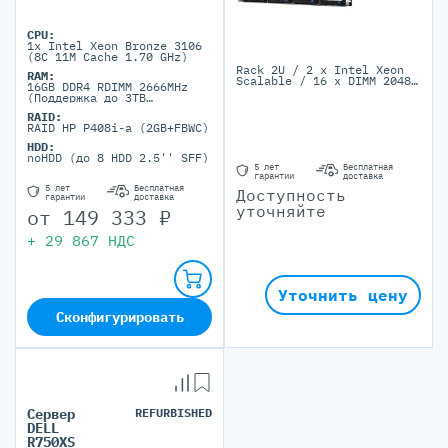
CPU:
1x Intel Xeon Bronze 3106
(8C 11M Cache 1.70 GHz)
Rack 2U / 2 x Intel Xeon
RAM:
Scalable / 16 x DIMM 2048
16GB DDR4 RDIMM 2666MHz
ГБ LRDIMM / 8 LFF / 1+1,
(Поддержка до 3TB
1600 W, 80 PLUS Platinum
максимально, 24 DIMM
RAID:
портов)
RAID HP P408i-a (2GB+FBWC)
HDD:
noHDD (до 8 HDD 2.5'' SFF)
5 лет
Бесплатная
гарантии
доставка
5 лет
Бесплатная
Доступность
гарантии
доставка
уточняйте
от
149 333
₽
+
29 867
НДС
Уточнить цену
Сконфигурировать
Сервер
REFURBISHED
DELL
R750XS