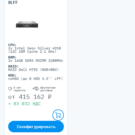
8LFF
CPU:
2x Intel Xeon Silver 4310
(12C 18M Cache 2.1 GHz)
RAM:
2x 16GB DDR4 RDIMM 3200MHz
RAID:
RAID Dell H755 (8GB+BBU)
HDD:
noHDD (до 8 HDD 3.5'' LFF)
5 лет
Бесплатная
гарантии
доставка
от
415 162
₽
+
83 032
НДС
Сконфигурировать