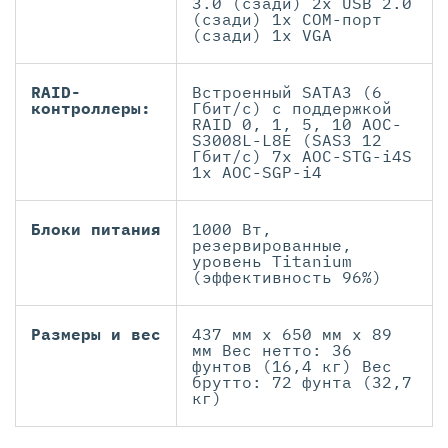
3.0 (сзади) 2x USB 2.0
(сзади) 1x COM-порт
(сзади) 1x VGA
RAID-
Встроенный SATA3 (6
контроллеры:
Гбит/с) с поддержкой
RAID 0, 1, 5, 10 AOC-
S3008L-L8E (SAS3 12
Гбит/с) 7x AOC-STG-i4S
1x AOC-SGP-i4
Блоки питания
1000 Вт,
резервированные,
уровень Titanium
(эффективность 96%)
Размеры и вес
437 мм x 650 мм x 89
мм Вес нетто: 36
фунтов (16,4 кг) Вес
брутто: 72 фунта (32,7
кг)