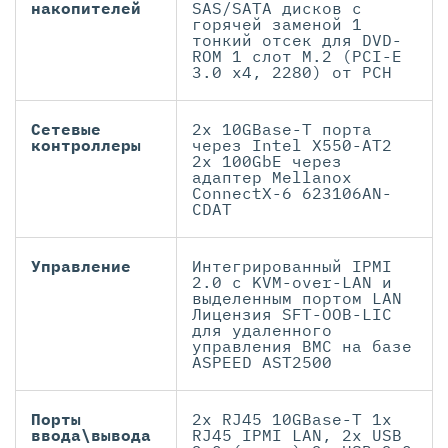
накопителей
SAS/SATA дисков с
горячей заменой 1
тонкий отсек для DVD-
ROM 1 слот M.2 (PCI-E
3.0 x4, 2280) от PCH
Сетевые
2x 10GBase-T порта
контроллеры
через Intel X550-AT2
2x 100GbE через
адаптер Mellanox
ConnectX-6 623106AN-
CDAT
Управление
Интегрированный IPMI
2.0 с KVM-over-LAN и
выделенным портом LAN
Лицензия SFT-OOB-LIC
для удаленного
управления BMC на базе
ASPEED AST2500
Порты
2x RJ45 10GBase-T 1x
ввода\вывода
RJ45 IPMI LAN, 2x USB