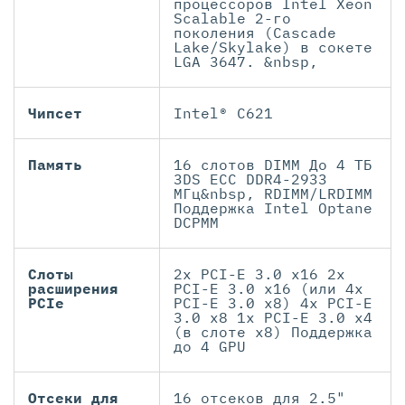
процессоров Intel Xeon
Scalable 2-го
поколения (Cascade
Lake/Skylake) в сокете
LGA 3647. &nbsp,
Чипсет
Intel® C621
Память
16 слотов DIMM До 4 ТБ
3DS ECC DDR4-2933
МГц&nbsp, RDIMM/LRDIMM
Поддержка Intel Optane
DCPMM
Слоты
2x PCI-E 3.0 x16 2x
расширения
PCI-E 3.0 x16 (или 4x
PCIe
PCI-E 3.0 x8) 4x PCI-E
3.0 x8 1x PCI-E 3.0 x4
(в слоте x8) Поддержка
до 4 GPU
Отсеки для
16 отсеков для 2.5"