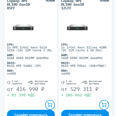
Сервер HPE
НОВЫЙ
Сервер HPE
НОВЫЙ
DL180 Gen10
DL180 Gen10
8SFF
12LFF
CPU:
CPU:
1x HPE Intel Xeon Gold
1x Intel Xeon Silver 4208
5218 (16C 22M Cache 2.30
(8C 11M Cache 2.10 GHz)
GHz)
RAM:
RAM:
16GB DDR4 RDIMM 2666MHz
16GB DDR4 RDIMM 2666MHz
RAID:
RAID:
RAID HPE S100i (ZM)
RAID HPE P816i (4GB+FBWC)
HDD:
HDD:
noHDD
noHDD
5 лет
Бесплатная
5 лет
Бесплатная
гарантии
доставка
гарантии
доставка
от
416 990
₽
от
529 311
₽
+
83 398
НДС
+
105 862
НДС
Сконфигурировать
Сконфигурировать