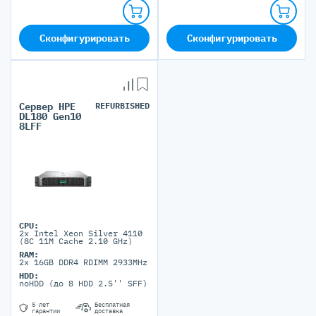
Сконфигурировать
Сконфигурировать
Сервер HPE
REFURBISHED
DL180 Gen10
8LFF
CPU:
2x Intel Xeon Silver 4110
(8C 11M Cache 2.10 GHz)
RAM:
2x 16GB DDR4 RDIMM 2933MHz
HDD:
noHDD (до 8 HDD 2.5'' SFF)
5 лет
Бесплатная
гарантии
доставка