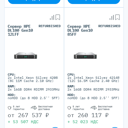
Сервер HPE
REFURBISHED
Сервер HPE
REFURBISHED
DL180 Gen10
DL180 Gen10
12LFF
8SFF
CPU:
CPU:
2x Intel Xeon Silver 4208
2x Intel Xeon Silver 4214R
(8C 11M Cache 2.10 GHz)
(12C 16.5M Cache 2.40 GHz)
RAM:
RAM:
2x 16GB DDR4 RDIMM 2933MHz
2x 16GB DDR4 RDIMM 2933MHz
HDD:
HDD:
noHDD (до 8 HDD 2.5'' SFF)
noHDD (до 8 HDD 2.5'' SFF)
5 лет
Бесплатная
5 лет
Бесплатная
гарантии
доставка
гарантии
доставка
от
267 537
₽
от
260 117
₽
+
53 507
НДС
+
52 023
НДС