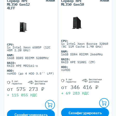
Сервер HPE
НОВЫЙ
Сервер HPE
НОВЫЙ
ML350 Gen12
ML350 Gen10
4LFF
CPU:
1x Intel Xeon Bronze 3206R
CPU:
(8C 11M Cache 1.90 GHz)
1x Intel Xeon 6505P (12C
48M 2.20 GHz)
RAM:
16GB DDR4 RDIMM 2666MHz
RAM:
16GB DDR5 RDIMM 5200MHz
RAID:
RAID HPE S100i (ZM)
RAID:
RAID HPE MR216i-o
HDD:
noHDD
HDD:
noHDD (до 4 HDD 3.5'' LFF)
5 лет
Бесплатная
5 лет
Бесплатная
гарантии
доставка
гарантии
доставка
от
346 416
₽
от
575 273
₽
+
69 283
НДС
+
115 055
НДС
Сконфигурировать
Сконфигурировать