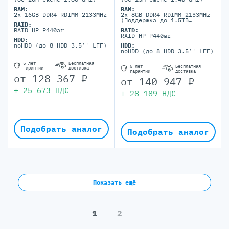
RAM:
RAM:
2x 16GB DDR4 RDIMM 2133MHz
2x 8GB DDR4 RDIMM 2133MHz
(Поддержка до 1.5TB
RAID:
максимально, 24 DIMM
RAID HP P440ar
RAID:
портов)
RAID HP P440ar
HDD:
noHDD (до 8 HDD 3.5'' LFF)
HDD:
noHDD (до 8 HDD 3.5'' LFF)
5 лет
Бесплатная
5 лет
Бесплатная
гарантии
доставка
гарантии
доставка
от
128 367
₽
от
140 947
₽
+
25 673
НДС
+
28 189
НДС
Подобрать аналог
Подобрать аналог
Показать ещё
1
2