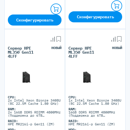
Сконфигурировать
Сконфигурировать
Сервер HPE
НОВЫЙ
Сервер HPE
НОВЫЙ
ML350 Gen11
ML350 Gen11
4LFF
4LFF
CPU:
CPU:
2x Intel Xeon Bronze 3408U
1x Intel Xeon Bronze 3408U
(8C 22.5M Cache 1.80 GHz)
(8C 22.5M Cache 1.80 GHz)
RAM:
RAM:
2x 16GB DDR5 RDIMM 4800MHz
16GB DDR5 RDIMM 4800MHz
(Поддержка до 6TB
(Поддержка до 6TB
максимально, 24 DIMM
максимально, 24 DIMM
RAID:
RAID:
портов)
портов)
HPE MR216i-p Gen11 (ZM)
HPE MR216i-p Gen11 (ZM)
HDD:
HDD: