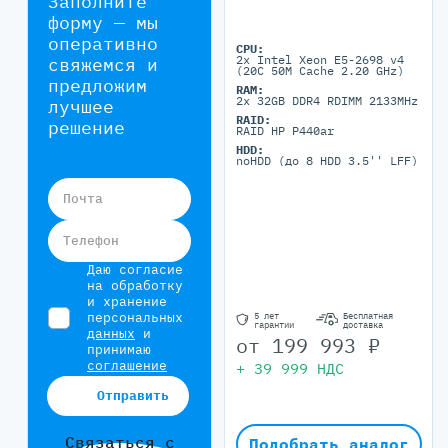
Заполните
форму — мы
оперативно
CPU:
2x Intel Xeon E5-2698 v4
свяжемся и
(20C 50M Cache 2.20 GHz)
предложим
RAM:
2x 32GB DDR4 RDIMM 2133MHz
лучшее
RAID:
решение
RAID HP P440ar
HDD:
noHDD (до 8 HDD 3.5'' LFF)
Почта
Телефон
Даю согласие
на обработку
и хранение
персональных
5 лет
Бесплатная
гарантии
доставка
данных
и
от
199 993
₽
принимаю
соглашение
+
39 999
НДС
Отправить
Связаться с
Подобрать аналог