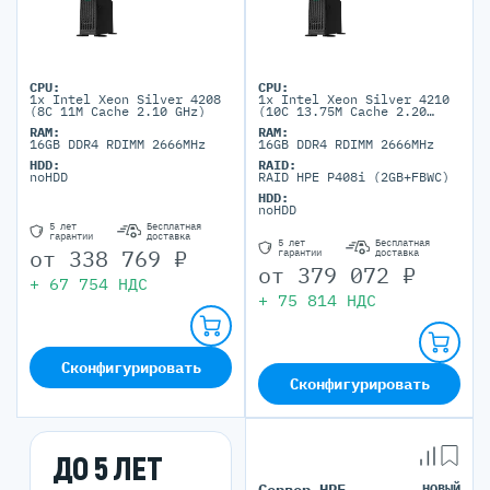
CPU:
CPU:
1x Intel Xeon Silver 4208
1x Intel Xeon Silver 4210
(8C 11M Cache 2.10 GHz)
(10C 13.75M Cache 2.20
GHz)
RAM:
RAM:
16GB DDR4 RDIMM 2666MHz
16GB DDR4 RDIMM 2666MHz
HDD:
RAID:
noHDD
RAID HPE P408i (2GB+FBWC)
HDD:
noHDD
5 лет
Бесплатная
гарантии
доставка
5 лет
Бесплатная
от
338 769
₽
гарантии
доставка
от
379 072
₽
+
67 754
НДС
+
75 814
НДС
Сконфигурировать
Сконфигурировать
ДО 5 ЛЕТ
НОВЫЙ