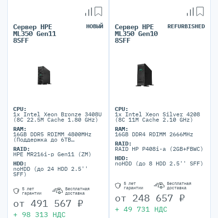
Сервер HPE
НОВЫЙ
Сервер HPE
REFURBISHED
ML350 Gen11
ML350 Gen10
8SFF
8SFF
CPU:
CPU:
1x Intel Xeon Bronze 3408U
1x Intel Xeon Silver 4208
(8C 22.5M Cache 1.80 GHz)
(8C 11M Cache 2.10 GHz)
RAM:
RAM:
16GB DDR5 RDIMM 4800MHz
16GB DDR4 RDIMM 2666MHz
(Поддержка до 6TB
RAID:
максимально, 24 DIMM
RAID:
RAID HP P408i-a (2GB+FBWC)
портов)
HPE MR216i-p Gen11 (ZM)
HDD:
HDD:
noHDD (до 8 HDD 2.5'' SFF)
noHDD (до 24 HDD 2.5''
SFF)
5 лет
Бесплатная
гарантии
доставка
5 лет
Бесплатная
гарантии
доставка
от
248 657
₽
от
491 567
₽
+
49 731
НДС
+
98 313
НДС