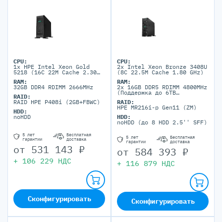
CPU:
CPU:
1x HPE Intel Xeon Gold
2x Intel Xeon Bronze 3408U
5218 (16C 22M Cache 2.30
(8C 22.5M Cache 1.80 GHz)
GHz)
RAM:
RAM:
32GB DDR4 RDIMM 2666MHz
2x 16GB DDR5 RDIMM 4800MHz
(Поддержка до 6TB
RAID:
максимально, 24 DIMM
RAID HPE P408i (2GB+FBWC)
RAID:
портов)
HPE MR216i-p Gen11 (ZM)
HDD:
noHDD
HDD:
noHDD (до 8 HDD 2.5'' SFF)
5 лет
Бесплатная
5 лет
Бесплатная
гарантии
доставка
гарантии
доставка
от
531 143
₽
от
584 393
₽
+
106 229
НДС
+
116 879
НДС
Сконфигурировать
Сконфигурировать