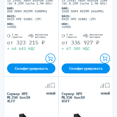
1x Intel Xeon Bronze 3204
1x Intel Xeon Bronze 3204
(6C 8.25M Cache 1.90 GHz)
(6C 8.25M Cache 1.90 GHz)
RAM:
RAM:
8GB DDR4 RDIMM 3200MHz
16GB DDR4 RDIMM 2666MHz
RAID:
RAID:
RAID HPE S100i (ZM)
RAID HPE S100i (ZM)
HDD:
HDD:
noHDD
noHDD
5 лет
Бесплатная
5 лет
Бесплатная
гарантии
доставка
гарантии
доставка
от
323 215
₽
от
336 927
₽
+
64 643
НДС
+
67 385
НДС
Сконфигурировать
Сконфигурировать
Сервер HPE
НОВЫЙ
Сервер HPE
НОВЫЙ
ML350 Gen10
ML350 Gen10
4LFF
8SFF