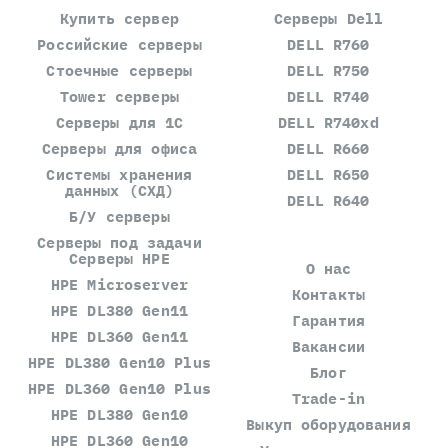
Купить сервер
Серверы Dell
Российские серверы
DELL R760
Стоечные серверы
DELL R750
Tower серверы
DELL R740
Серверы для 1С
DELL R740xd
Серверы для офиса
DELL R660
Системы хранения
DELL R650
данных (СХД)
DELL R640
Б/У серверы
Серверы под задачи
Серверы HPE
О нас
HPE Microserver
Контакты
HPE DL380 Gen11
Гарантия
HPE DL360 Gen11
Вакансии
HPE DL380 Gen10 Plus
Блог
HPE DL360 Gen10 Plus
Trade-in
HPE DL380 Gen10
Выкуп оборудования
HPE DL360 Gen10