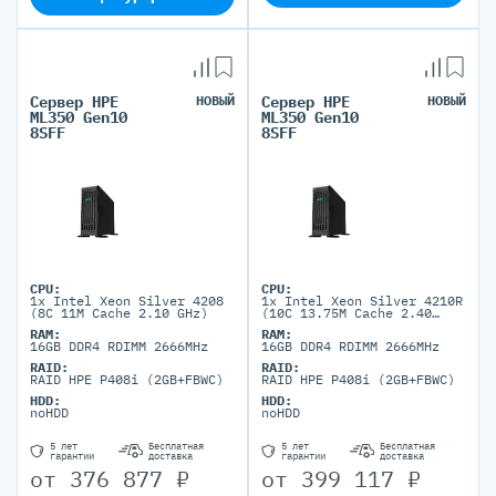
Сервер HPE
НОВЫЙ
Сервер HPE
НОВЫЙ
ML350 Gen10
ML350 Gen10
8SFF
8SFF
CPU:
CPU:
1x Intel Xeon Silver 4208
1x Intel Xeon Silver 4210R
(8C 11M Cache 2.10 GHz)
(10C 13.75M Cache 2.40
GHz)
RAM:
RAM:
16GB DDR4 RDIMM 2666MHz
16GB DDR4 RDIMM 2666MHz
RAID:
RAID:
RAID HPE P408i (2GB+FBWC)
RAID HPE P408i (2GB+FBWC)
HDD:
HDD:
noHDD
noHDD
5 лет
Бесплатная
5 лет
Бесплатная
гарантии
доставка
гарантии
доставка
от
376 877
₽
от
399 117
₽