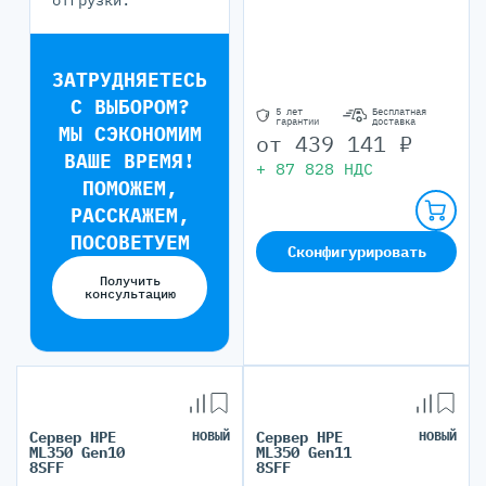
отгрузки.
ЗАТРУДНЯЕТЕСЬ
С ВЫБОРОМ?
5 лет
Бесплатная
гарантии
доставка
МЫ СЭКОНОМИМ
от
439 141
₽
ВАШЕ ВРЕМЯ!
+
87 828
НДС
ПОМОЖЕМ,
РАССКАЖЕМ,
ПОСОВЕТУЕМ
Сконфигурировать
Получить
консультацию
Сервер HPE
НОВЫЙ
Сервер HPE
НОВЫЙ
ML350 Gen10
ML350 Gen11
8SFF
8SFF