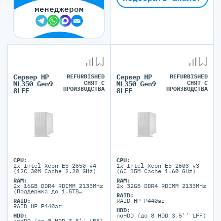
менеджером
Сервер HP
REFURBISHED
Сервер HP
REFURBISHED
СНЯТ С
СНЯТ С
ML350 Gen9
ML350 Gen9
ПРОИЗВОДСТВА
ПРОИЗВОДСТВА
8LFF
8LFF
CPU:
CPU:
2x Intel Xeon E5-2650 v4
1x Intel Xeon E5-2603 v3
(12C 30M Cache 2.20 GHz)
(6C 15M Cache 1.60 GHz)
RAM:
RAM:
2x 16GB DDR4 RDIMM 2133MHz
2x 32GB DDR4 RDIMM 2133MHz
(Поддержка до 1.5TB
RAID:
максимально, 24 DIMM
RAID:
RAID HP P440ar
портов)
RAID HP P440ar
HDD:
HDD:
noHDD (до 8 HDD 3.5'' LFF)
noHDD (до 8 HDD 3.5'' LFF)