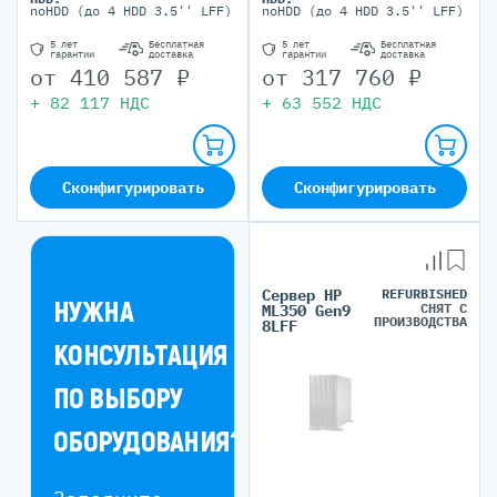
noHDD (до 4 HDD 3.5'' LFF)
noHDD (до 4 HDD 3.5'' LFF)
5 лет
Бесплатная
5 лет
Бесплатная
гарантии
доставка
гарантии
доставка
от
410 587
₽
от
317 760
₽
+
82 117
НДС
+
63 552
НДС
Сконфигурировать
Сконфигурировать
Сервер HP
REFURBISHED
НУЖНА
СНЯТ С
ML350 Gen9
ПРОИЗВОДСТВА
8LFF
КОНСУЛЬТАЦИЯ
ПО ВЫБОРУ
ОБОРУДОВАНИЯ?