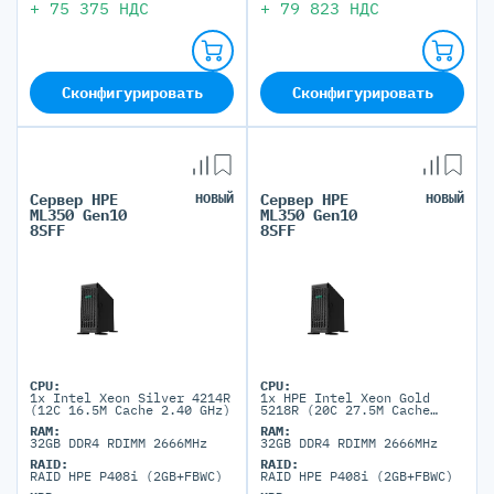
+
75 375
НДС
+
79 823
НДС
Сконфигурировать
Сконфигурировать
Сервер HPE
НОВЫЙ
Сервер HPE
НОВЫЙ
ML350 Gen10
ML350 Gen10
8SFF
8SFF
CPU:
CPU:
1x Intel Xeon Silver 4214R
1x HPE Intel Xeon Gold
(12C 16.5M Cache 2.40 GHz)
5218R (20C 27.5M Cache
2.10 GHz)
RAM:
RAM:
32GB DDR4 RDIMM 2666MHz
32GB DDR4 RDIMM 2666MHz
RAID:
RAID:
RAID HPE P408i (2GB+FBWC)
RAID HPE P408i (2GB+FBWC)