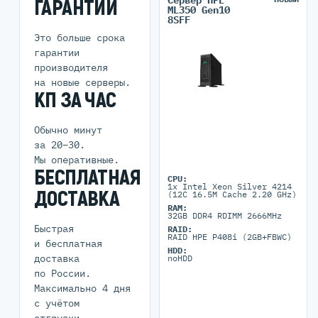
Сервер HPE
ГАРАНТИИ
ML350 Gen10
8SFF
Это больше срока
гарантии
производителя
на новые серверы.
КП ЗА ЧАС
Обычно минут
за 20–30.
Мы оперативные.
БЕСПЛАТНАЯ
CPU:
1x Intel Xeon Silver 4214
ДОСТАВКА
(12C 16.5M Cache 2.20 GHz)
RAM:
32GB DDR4 RDIMM 2666MHz
Быстрая
RAID:
RAID HPE P408i (2GB+FBWC)
и бесплатная
HDD:
доставка
noHDD
по России.
Максимально 4 дня
с учётом