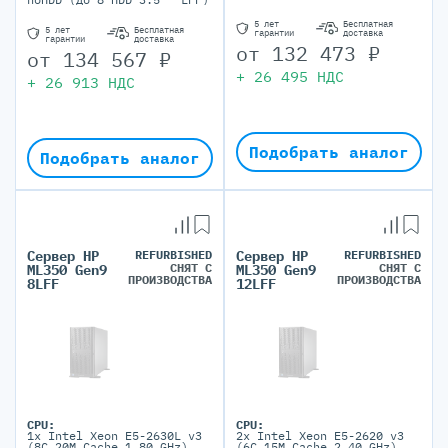
5 лет
Бесплатная
5 лет
Бесплатная
гарантии
доставка
гарантии
доставка
от
132 473
₽
от
134 567
₽
+
26 495
НДС
+
26 913
НДС
Подобрать аналог
Подобрать аналог
Сервер HP
REFURBISHED
Сервер HP
REFURBISHED
СНЯТ С
СНЯТ С
ML350 Gen9
ML350 Gen9
ПРОИЗВОДСТВА
ПРОИЗВОДСТВА
8LFF
12LFF
CPU:
CPU:
1x Intel Xeon E5-2630L v3
2x Intel Xeon E5-2620 v3
(8C 20M Cache 1.80 GHz)
(6C 15M Cache 2.40 GHz)