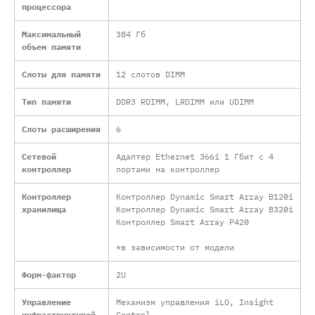
процессора
Максимальный
384 Гб
объем памяти
Слоты для памяти
12 слотов DIMM
Тип памяти
DDR3 RDIMM, LRDIMM или UDIMM
Слоты расширения
6
Сетевой
Адаптер Ethernet 366i 1 Гбит с 4
контроллер
портами на контроллер
Контроллер
Контроллер Dynamic Smart Array B120i
хранилища
Контроллер Dynamic Smart Array B320i
Контроллер Smart Array P420
*в зависимости от модели
Форм-фактор
2U
Управление
Механизм управления iLO, Insight
инфраструктурой
Control