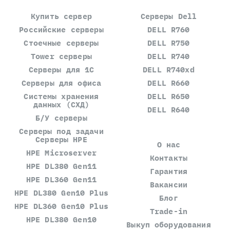
Купить сервер
Серверы Dell
Российские серверы
DELL R760
Стоечные серверы
DELL R750
Tower серверы
DELL R740
Серверы для 1С
DELL R740xd
Серверы для офиса
DELL R660
Системы хранения
DELL R650
данных (СХД)
DELL R640
Б/У серверы
Серверы под задачи
Серверы HPE
О нас
HPE Microserver
Контакты
HPE DL380 Gen11
Гарантия
HPE DL360 Gen11
Вакансии
HPE DL380 Gen10 Plus
Блог
HPE DL360 Gen10 Plus
Trade-in
HPE DL380 Gen10
Выкуп оборудования