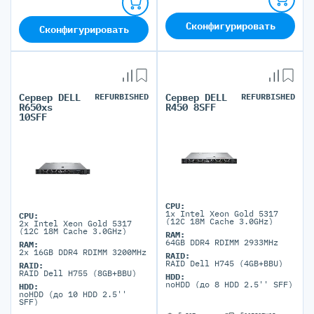
Сконфигурировать
Сконфигурировать
Сервер DELL
REFURBISHED
Сервер DELL
REFURBISHED
R650xs
R450 8SFF
10SFF
CPU:
1x Intel Xeon Gold 5317
CPU:
(12C 18M Cache 3.0GHz)
2x Intel Xeon Gold 5317
(12C 18M Cache 3.0GHz)
RAM:
64GB DDR4 RDIMM 2933MHz
RAM:
2x 16GB DDR4 RDIMM 3200MHz
RAID:
RAID Dell H745 (4GB+BBU)
RAID:
RAID Dell H755 (8GB+BBU)
HDD:
noHDD (до 8 HDD 2.5'' SFF)
HDD:
noHDD (до 10 HDD 2.5''
SFF)