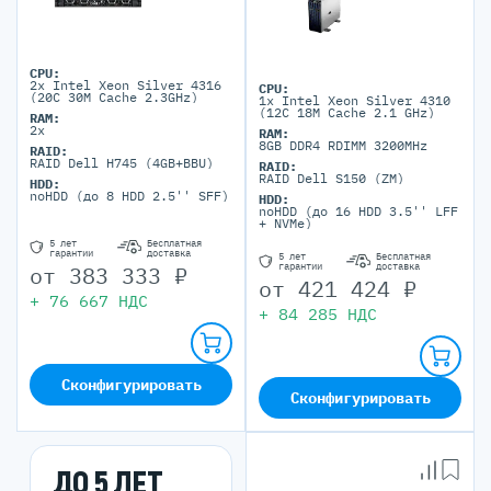
CPU:
2x Intel Xeon Silver 4316
CPU:
(20C 30M Cache 2.3GHz)
1x Intel Xeon Silver 4310
(12C 18M Cache 2.1 GHz)
RAM:
2x
RAM:
8GB DDR4 RDIMM 3200MHz
RAID:
RAID Dell H745 (4GB+BBU)
RAID:
RAID Dell S150 (ZM)
HDD:
noHDD (до 8 HDD 2.5'' SFF)
HDD:
noHDD (до 16 HDD 3.5'' LFF
+ NVMe)
5 лет
Бесплатная
гарантии
доставка
5 лет
Бесплатная
гарантии
доставка
от
383 333
₽
от
421 424
₽
+
76 667
НДС
+
84 285
НДС
Сконфигурировать
Сконфигурировать
ДО 5 ЛЕТ