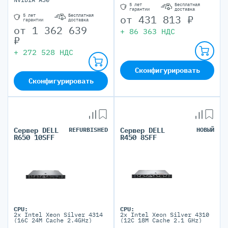
5 лет
Бесплатная
гарантии
доставка
5 лет
Бесплатная
от
431 813
₽
гарантии
доставка
от
1 362 639
+
86 363
НДС
₽
+
272 528
НДС
Сконфигурировать
Сконфигурировать
Сервер DELL
REFURBISHED
Сервер DELL
НОВЫЙ
R650 10SFF
R450 8SFF
CPU:
CPU:
2x Intel Xeon Silver 4314
2x Intel Xeon Silver 4310
(16C 24M Cache 2.4GHz)
(12C 18M Cache 2.1 GHz)