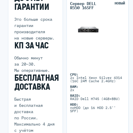
Сервер DELL
НОВЫЙ
ГАРАНТИИ
R550 16SFF
Это больше срока
гарантии
производителя
на новые серверы.
КП ЗА ЧАС
Обычно минут
за 20–30.
Мы оперативные.
CPU:
БЕСПЛАТНАЯ
2x Intel Xeon Silver 4314
(16C 24M Cache 2.4GHz)
ДОСТАВКА
RAM:
2x
RAID:
Быстрая
RAID Dell H745 (4GB+BBU)
HDD:
и бесплатная
noHDD (до 16 HDD 2.5''
SFF)
доставка
по России.
Максимально 4 дня
с учётом