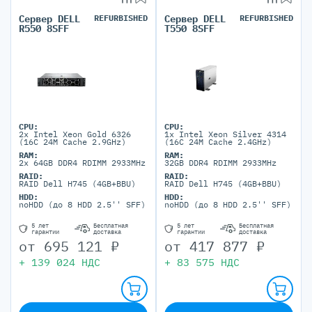
Сервер DELL
REFURBISHED
Сервер DELL
REFURBISHED
R550 8SFF
T550 8SFF
CPU:
CPU:
2x Intel Xeon Gold 6326
1x Intel Xeon Silver 4314
(16C 24M Cache 2.9GHz)
(16C 24M Cache 2.4GHz)
RAM:
RAM:
2x 64GB DDR4 RDIMM 2933MHz
32GB DDR4 RDIMM 2933MHz
RAID:
RAID:
RAID Dell H745 (4GB+BBU)
RAID Dell H745 (4GB+BBU)
HDD:
HDD:
noHDD (до 8 HDD 2.5'' SFF)
noHDD (до 8 HDD 2.5'' SFF)
5 лет
Бесплатная
5 лет
Бесплатная
гарантии
доставка
гарантии
доставка
от
695 121
₽
от
417 877
₽
+
139 024
НДС
+
83 575
НДС