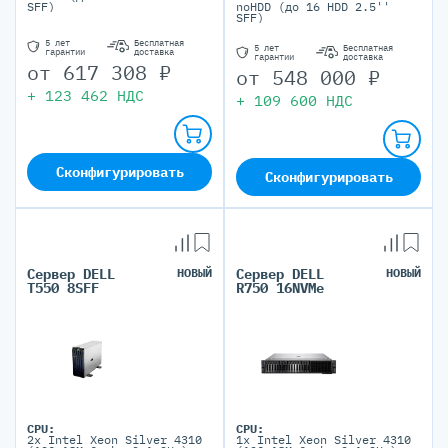
SFF)
noHDD (до 16 HDD 2.5''
SFF)
5 лет
Бесплатная
5 лет
Бесплатная
гарантии
доставка
гарантии
доставка
от
617 308
₽
от
548 000
₽
+
123 462
НДС
+
109 600
НДС
Сконфигурировать
Сконфигурировать
Сервер DELL
НОВЫЙ
Сервер DELL
НОВЫЙ
T550 8SFF
R750 16NVMe
CPU:
CPU:
2x Intel Xeon Silver 4310
1x Intel Xeon Silver 4310