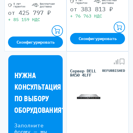
5 лет
Бесплатная
гарантии
доставка
5 лет
Бесплатная
гарантии
доставка
от
383 813
₽
от
425 797
₽
+
76 763
НДС
+
85 159
НДС
Сконфигурировать
Сконфигурировать
Сервер DELL
REFURBISHED
НУЖНА
R450 4LFF
КОНСУЛЬТАЦИЯ
ПО ВЫБОРУ
ОБОРУДОВАНИЯ?
Заполните
форму — мы