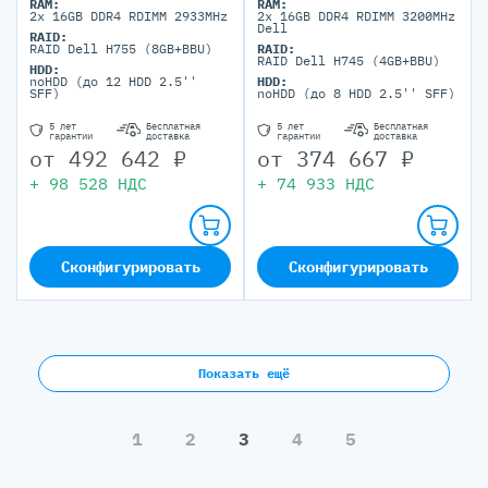
RAM:
RAM:
2x 16GB DDR4 RDIMM 2933MHz
2x 16GB DDR4 RDIMM 3200MHz
Dell
RAID:
RAID Dell H755 (8GB+BBU)
RAID:
RAID Dell H745 (4GB+BBU)
HDD:
noHDD (до 12 HDD 2.5''
HDD:
SFF)
noHDD (до 8 HDD 2.5'' SFF)
5 лет
Бесплатная
5 лет
Бесплатная
гарантии
доставка
гарантии
доставка
от
492 642
₽
от
374 667
₽
+
98 528
НДС
+
74 933
НДС
Сконфигурировать
Сконфигурировать
Показать ещё
1
2
3
4
5