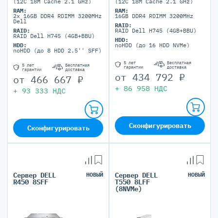
(12C 18M Cache 2.1 GHz)
(12C 18M Cache 2.1 GHz)
RAM:
RAM:
2x 16GB DDR4 RDIMM 3200MHz
16GB DDR4 RDIMM 3200MHz
Dell
RAID:
RAID:
RAID Dell H745 (4GB+BBU)
RAID Dell H745 (4GB+BBU)
HDD:
HDD:
noHDD (до 16 HDD NVMe)
noHDD (до 8 HDD 2.5'' SFF)
5 лет
Бесплатная
5 лет
Бесплатная
гарантии
доставка
гарантии
доставка
от
434 792
₽
от
466 667
₽
+
86 958
НДС
+
93 333
НДС
Сконфигурировать
Сконфигурировать
Сервер DELL
НОВЫЙ
Сервер DELL
НОВЫЙ
R450 8SFF
T550 8LFF
(8NVMe)