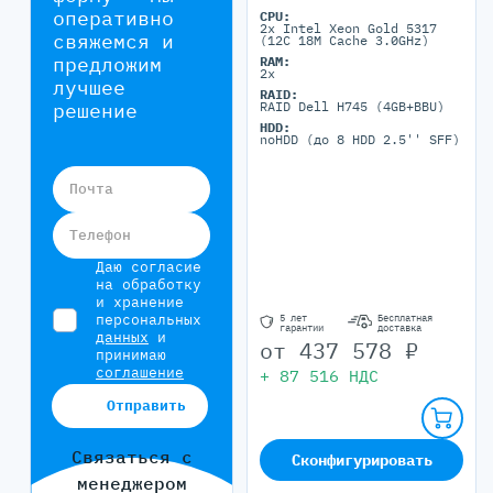
оперативно
CPU:
2x Intel Xeon Gold 5317
свяжемся и
(12C 18M Cache 3.0GHz)
предложим
RAM:
2x
лучшее
RAID:
решение
RAID Dell H745 (4GB+BBU)
HDD:
noHDD (до 8 HDD 2.5'' SFF)
Почта
Телефон
Даю согласие
на обработку
и хранение
персональных
5 лет
Бесплатная
гарантии
доставка
данных
и
от
437 578
₽
принимаю
соглашение
+
87 516
НДС
Отправить
Связаться с
Сконфигурировать
менеджером