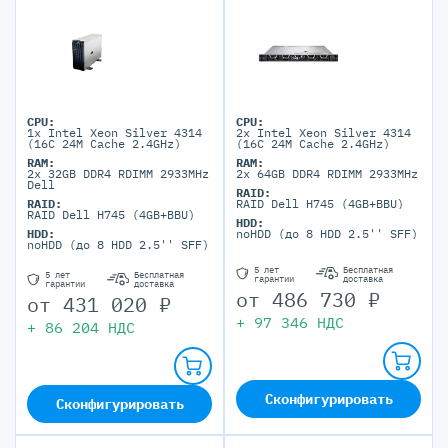
CPU:
CPU:
1x Intel Xeon Silver 4314
2x Intel Xeon Silver 4314
(16C 24M Cache 2.4GHz)
(16C 24M Cache 2.4GHz)
RAM:
RAM:
2x 32GB DDR4 RDIMM 2933MHz
2x 64GB DDR4 RDIMM 2933MHz
Dell
RAID:
RAID:
RAID Dell H745 (4GB+BBU)
RAID Dell H745 (4GB+BBU)
HDD:
HDD:
noHDD (до 8 HDD 2.5'' SFF)
noHDD (до 8 HDD 2.5'' SFF)
5 лет
Бесплатная
5 лет
Бесплатная
гарантии
доставка
гарантии
доставка
от
486 730
₽
от
431 020
₽
+
97 346
НДС
+
86 204
НДС
Сконфигурировать
Сконфигурировать