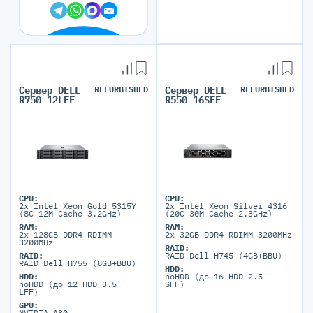
Сервер DELL
REFURBISHED
Сервер DELL
REFURBISHED
R750 12LFF
R550 16SFF
CPU:
CPU:
2x Intel Xeon Gold 5315Y
2x Intel Xeon Silver 4316
(8C 12M Cache 3.2GHz)
(20C 30M Cache 2.3GHz)
RAM:
RAM:
2x 128GB DDR4 RDIMM
2x 32GB DDR4 RDIMM 3200MHz
3200MHz
RAID:
RAID:
RAID Dell H745 (4GB+BBU)
RAID Dell H755 (8GB+BBU)
HDD:
HDD:
noHDD (до 16 HDD 2.5''
noHDD (до 12 HDD 3.5''
SFF)
LFF)
GPU:
NVIDIA A30