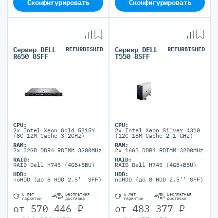
Сконфигурировать
Сконфигурировать
Сервер DELL
REFURBISHED
Сервер DELL
REFURBISHED
R650 8SFF
T550 8SFF
CPU:
CPU:
2x Intel Xeon Gold 5315Y
2x Intel Xeon Silver 4310
(8C 12M Cache 3.2GHz)
(12C 18M Cache 2.1 GHz)
RAM:
RAM:
2x 32GB DDR4 RDIMM 3200MHz
2x 16GB DDR4 RDIMM 3200MHz
RAID:
RAID:
RAID Dell H745 (4GB+BBU)
RAID Dell H745 (4GB+BBU)
HDD:
HDD:
noHDD (до 8 HDD 2.5'' SFF)
noHDD (до 8 HDD 2.5'' SFF)
5 лет
Бесплатная
5 лет
Бесплатная
гарантии
доставка
гарантии
доставка
от
570 446
₽
от
483 377
₽