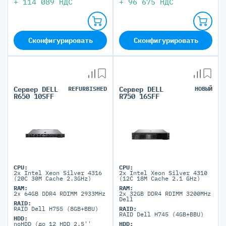
+
114 089
НДС
+
96 675
НДС
Сконфигурировать
Сконфигурировать
Сервер DELL
REFURBISHED
Сервер DELL
НОВЫЙ
R650 10SFF
R750 16SFF
CPU:
CPU:
2x Intel Xeon Silver 4316
2x Intel Xeon Silver 4310
(20C 30M Cache 2.3GHz)
(12C 18M Cache 2.1 GHz)
RAM:
RAM:
2x 64GB DDR4 RDIMM 2933MHz
2x 32GB DDR4 RDIMM 3200MHz
Dell
RAID:
RAID Dell H755 (8GB+BBU)
RAID:
RAID Dell H745 (4GB+BBU)
HDD:
noHDD (до 12 HDD 2.5''
HDD: