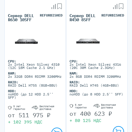
Сервер DELL
REFURBISHED
Сервер DELL
REFURBISHED
R650 10SFF
R450 8SFF
CPU:
CPU:
2x Intel Xeon Silver 4310
2x Intel Xeon Silver 4316
(12C 18M Cache 2.1 GHz)
(20C 30M Cache 2.3GHz)
RAM:
RAM:
2x 32GB DDR4 RDIMM 3200MHz
2x 8GB DDR4 RDIMM 3200MHz
RAID:
RAID:
RAID Dell H755 (8GB+BBU)
RAID Dell H745 (4GB+BBU)
HDD:
HDD:
noHDD (до 12 HDD 2.5''
noHDD (до 8 HDD 2.5'' SFF)
SFF)
5 лет
Бесплатная
5 лет
Бесплатная
гарантии
доставка
гарантии
доставка
от
400 623
₽
от
511 975
₽
+
80 125
НДС
+
102 395
НДС