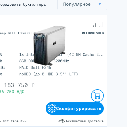
Популярное
Порадовать бухгалтера
Серверы С GPU
С GPU NVIDIA
вер DELL T350 8LFF
REFURBISHED
С GPU AMD
С GPU Huawei Ascend
С 2 GPU
U:
1x Intel Xeon E-2314 (4C 8M Cache 2.80 GHz)
С 4 GPU
M:
8GB DDR4 UDIMM 3200MHz
С 8 GPU
ID:
RAID Dell H345
D:
noHDD (до 8 HDD 3.5'' LFF)
т
183 750
₽
36 750
НДС
Сконфигурировать
5 лет гарантии
Бесплатная доставка