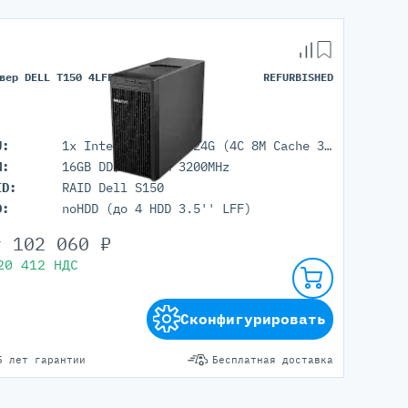
вер DELL T150 4LFF
REFURBISHED
U:
1x Intel Xeon E-2324G (4C 8M Cache 3.10 GHz)
M:
16GB DDR4 UDIMM 3200MHz
ID:
RAID Dell S150
D:
noHDD (до 4 HDD 3.5'' LFF)
т
102 060
₽
20 412
НДС
Сконфигурировать
5 лет гарантии
Бесплатная доставка