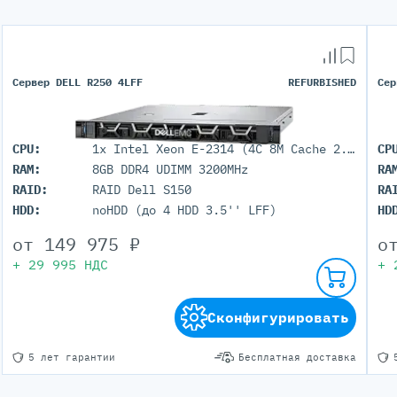
Сервер DELL R250 4LFF
REFURBISHED
Сер
CPU:
1x Intel Xeon E-2314 (4C 8M Cache 2.80 GHz)
CP
RAM:
8GB DDR4 UDIMM 3200MHz
RA
RAID:
RAID Dell S150
RA
HDD:
noHDD (до 4 HDD 3.5'' LFF)
HD
от
149 975
₽
о
+
29 995
НДС
+
Сконфигурировать
5 лет гарантии
Бесплатная доставка