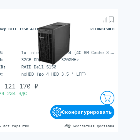
вер DELL T150 4LFF
REFURBISHED
U:
1x Intel Xeon E-2334 (4C 8M Cache 3.40 GHz)
M:
32GB DDR4 UDIMM 3200MHz
ID:
RAID Dell S150
D:
noHDD (до 4 HDD 3.5'' LFF)
т
121 170
₽
24 234
НДС
Сконфигурировать
5 лет гарантии
Бесплатная доставка