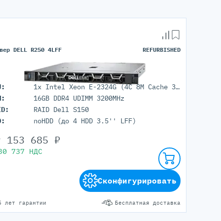
вер DELL R250 4LFF
REFURBISHED
U:
1x Intel Xeon E-2324G (4C 8M Cache 3.10 GHz)
M:
16GB DDR4 UDIMM 3200MHz
ID:
RAID Dell S150
D:
noHDD (до 4 HDD 3.5'' LFF)
т
153 685
₽
30 737
НДС
Сконфигурировать
5 лет гарантии
Бесплатная доставка