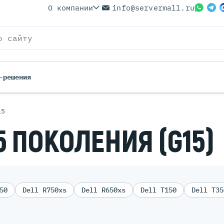
О компании
info@servermall.ru
-решения
15
ерверы
Бренды
5 ПОКОЛЕНИЯ (G15)
Серверы
Серверы Lenovo
 Серверы
Серверы XFusion
йские Серверы
Серверы ASUS
ерверы (Refurbished)
Серверы SUPERMICRO
 Серверы
Серверы NVIDIA
50
Dell R750xs
Dell R650xs
Dell T150
Dell T35
Серверы IBM
Серверы MSI