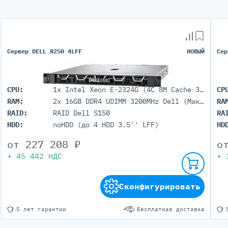
Сервер DELL R250 4LFF
НОВЫЙ
Сер
CPU:
1x Intel Xeon E-2324G (4C 8M Cache 3.10 GHz)
CP
RAM:
2x 16GB DDR4 UDIMM 3200MHz Dell (Максимум 128GB 4 DIMM порта)
RA
RAID:
RAID Dell S150
RA
HDD:
noHDD (до 4 HDD 3.5'' LFF)
HD
от
227 208
₽
о
+
45 442
НДС
+
Сконфигурировать
5 лет гарантии
Бесплатная доставка