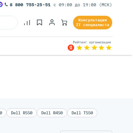
8 800 755-25-51
с 09:00 до 19:00 (МСК)
Консультация
IT специалиста
Серверы Под Задачи
Серверы Для 1С
Серверы Для Офиса
Серверы Для Виртуализации
Серверы Для Видеонаблюдения
Серверы Для ИИ
0
Dell R550
Dell R450
Dell T550