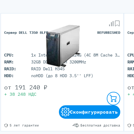
Сервер DELL T350 8LFF
REFURBISHED
Сер
CPU:
1x Intel Xeon E-2324G (4C 8M Cache 3.10 GHz)
CP
RAM:
32GB DDR4 UDIMM 3200MHz
RA
RAID:
RAID Dell H345
RA
HDD:
noHDD (до 8 HDD 3.5'' LFF)
HD
от
191 240
₽
о
+
38 248
НДС
+
Сконфигурировать
5 лет гарантии
Бесплатная доставка