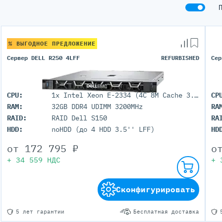
Серверы GIGABYTE
Серверы Huawei Atlas
ры DELL
Серверы HP
% ВЫГОДНОЕ ПРЕДЛОЖЕНИЕ
G17
HPE Gen12
Сервер DELL R250 4LFF
REFURBISHED
Сер
G16
HPE Gen11
G15
HPE Gen10 Plus
G14
HPE Gen10
CPU:
1x Intel Xeon E-2334 (4C 8M Cache 3.40 GHz)
CP
RAM:
32GB DDR4 UDIMM 3200MHz
RA
RAID:
RAID Dell S150
RA
HDD:
noHDD (до 4 HDD 3.5'' LFF)
HD
от
172 795
₽
о
+
34 559
НДС
+
Сконфигурировать
5 лет гарантии
Бесплатная доставка