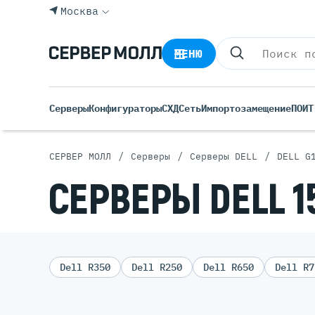
Москва
МЕНЮ
Серверы
Конфигураторы
СХД
Сеть
Импортозамещение
ПО
ИТ
/
/
/
СЕРВЕР МОЛЛ
Серверы
Серверы DELL
DELL G
Все С
СЕРВЕРЫ DELL 1
Rack 
Tower
Импортозамещение
Росси
Б/У С
Blade
Dell R350
Dell R250
Dell R650
Dell R7