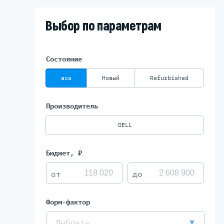
Выбор по параметрам
Серве
DELL 
Состояние
DELL 
DELL 
все
Новый
Refurbished
DELL 
Производитель
DELL
Бюджет, ₽
Форм-фактор
Выбрать