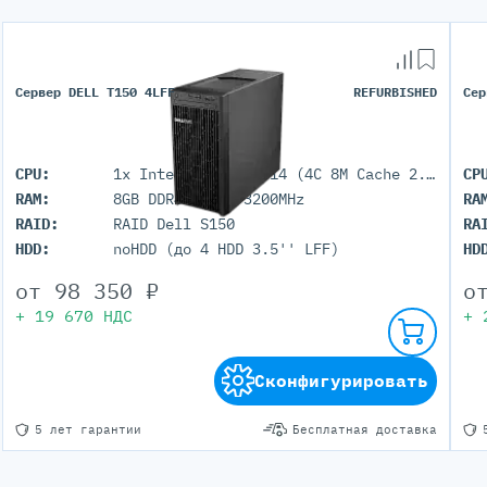
Сервер DELL T150 4LFF
REFURBISHED
Сер
CPU:
1x Intel Xeon E-2314 (4C 8M Cache 2.80 GHz)
CP
RAM:
8GB DDR4 UDIMM 3200MHz
RA
RAID:
RAID Dell S150
RA
HDD:
noHDD (до 4 HDD 3.5'' LFF)
HD
от
98 350
₽
о
+
19 670
НДС
+
Сконфигурировать
5 лет гарантии
Бесплатная доставка