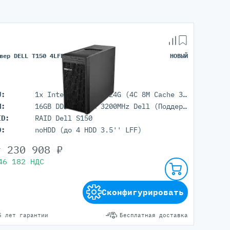
вер DELL T150 4LFF
НОВЫЙ
U:
1x Intel Xeon E-2324G (4C 8M Cache 3.10 GHz)
M:
16GB DDR4 UDIMM 3200MHz Dell (Поддержка до 128GB максимально, 4 DIMM портов)
ID:
RAID Dell S150
D:
noHDD (до 4 HDD 3.5'' LFF)
т
230 908
₽
46 182
НДС
Сконфигурировать
5 лет гарантии
Бесплатная доставка