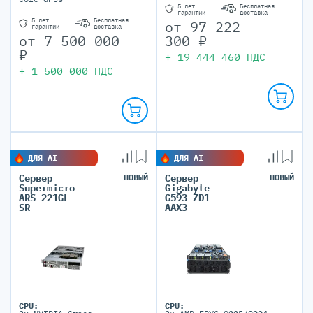
5 лет
Бесплатная
гарантии
доставка
5 лет
Бесплатная
от
97 222
гарантии
доставка
300
₽
от
7 500 000
₽
+
19 444 460
НДС
+
1 500 000
НДС
ДЛЯ AI
ДЛЯ AI
Сервер
НОВЫЙ
Сервер
НОВЫЙ
Supermicro
Gigabyte
ARS-221GL-
G593-ZD1-
SR
AAX3
CPU:
CPU: