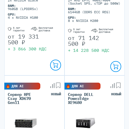
2x NVIDIA Grace
2× AMD EPYC 9005/9004
(Socket SP5, cTDP до 500W)
RAM:
960GB (LPDDR5x)
RAM:
6144GB (DDR5 ECC REG)
GPU:
4 x NVIDIA H100
GPU:
8 x NVIDIA H200
5 лет
Бесплатная
5 лет
Бесплатная
гарантии
доставка
гарантии
доставка
от
19 331
от
71 142
500
₽
500
₽
+
3 866 300
НДС
+
14 228 500
НДС
ДЛЯ AI
ДЛЯ AI
Сервер HPE
НОВЫЙ
Сервер DELL
НОВЫЙ
Cray XD670
PowerEdge
Gen11
XE9680