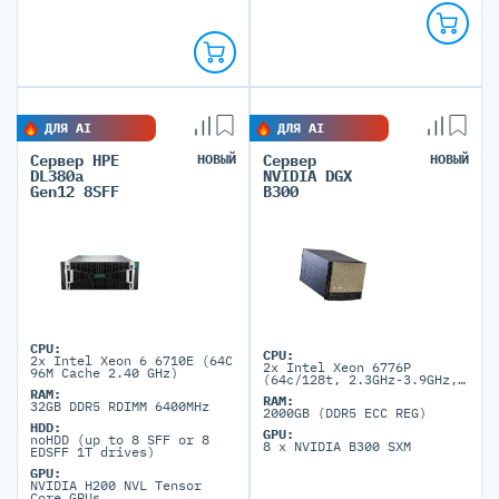
ДЛЯ AI
ДЛЯ AI
Сервер HPE
НОВЫЙ
Сервер
НОВЫЙ
DL380a
NVIDIA DGX
Gen12 8SFF
B300
CPU:
CPU:
2x Intel Xeon 6 6710E (64C
2x Intel Xeon 6776P
96M Cache 2.40 GHz)
(64c/128t, 2.3GHz-3.9GHz,
350W)
RAM:
RAM:
32GB DDR5 RDIMM 6400MHz
2000GB (DDR5 ECC REG)
HDD:
GPU:
noHDD (up to 8 SFF or 8
8 x NVIDIA B300 SXM
EDSFF 1T drives)
GPU:
NVIDIA H200 NVL Tensor
Core GPUs