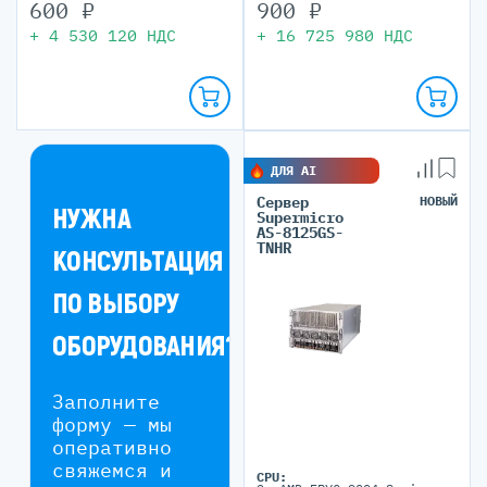
600
₽
900
₽
+
4 530 120
НДС
+
16 725 980
НДС
ДЛЯ AI
Сервер
НОВЫЙ
НУЖНА
Supermicro
AS-8125GS-
TNHR
КОНСУЛЬТАЦИЯ
ПО ВЫБОРУ
ОБОРУДОВАНИЯ?
Заполните
форму — мы
оперативно
свяжемся и
CPU: