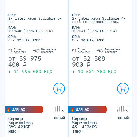
CPU:
CPU:
2× Intel Xeon Scalable 5-
2× Intel Xeon Scalable 4-
го
го/5-го поколения (до
64C/350W на 5-м поколении
RAM:
RAM:
4096GB (DDR5 ECC REG)
4096GB (DDR5 ECC REG)
GPU:
GPU:
8 x NVIDIA H200
8 x NVIDIA H200
5 лет
Бесплатная
5 лет
Бесплатная
гарантии
доставка
гарантии
доставка
от
59 975
от
52 508
400
₽
900
₽
+
11 995 080
НДС
+
10 501 780
НДС
ДЛЯ AI
ДЛЯ AI
Сервер
НОВЫЙ
Сервер
НОВЫЙ
Supermicro
Supermicro
SYS-A21GE-
AS -4124GS-
NBRT
TNR+