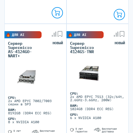
ДЛЯ AI
ДЛЯ AI
Сервер
НОВЫЙ
Сервер
НОВЫЙ
Supermicro
Supermicro
AS-4124GO-
4124GS-TNR
NART+
CPU:
2x AMD EPYC 7513 (32c/64t,
CPU:
2.6GHz-3.6GHz, 200W)
2x AMD EPYC 7002/7003
серии в SP3
RAM:
1024GB (DDR4 ECC REG)
RAM:
8192GB (DDR4 ECC REG)
GPU:
6 x NVIDIA A100
GPU:
8 x NVIDIA A100
5 лет
Бесплатная
5 лет
Бесплатная
гарантии
доставка