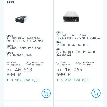
AAX1
CPU:
2x Intel Xeon 6962P
CPU:
(72c/144t, 2.7GHz-3.9GHz,
2× AMD EPYC 9005/9004
500W)
(Socket SP5 / LGA6096)
RAM:
512GB (DDR5 ECC REG)
RAM:
6144GB (DDR5 ECC REG)
GPU:
8 x NVIDIA RTX PRO 6000
GPU:
Blackwell
8 x NVIDIA H100
5 лет
Бесплатная
5 лет
Бесплатная
гарантии
доставка
гарантии
доставка
от
16 065
от
40 513
600
₽
800
₽
+
3 213 120
НДС
+
8 102 760
НДС