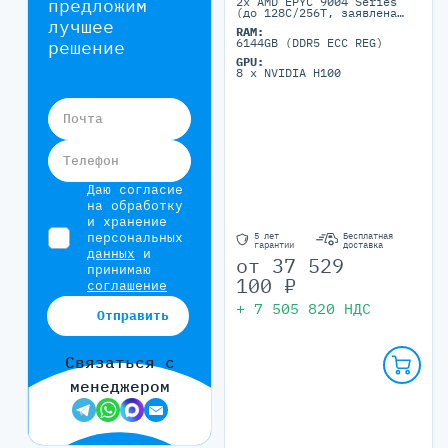
предложим
2x AMD EPYC 9004 Series
(до 128C/256T, заявлена
лучшее
поддержка до 400W TDP для
RAM:
air-cooling)
6144GB (DDR5 ECC REG)
решение
GPU:
8 x NVIDIA H100
Почта
Телефон
Даю согласие
на обработку
и хранение
персональных
5 лет
Бесплатная
гарантии
доставка
данных
и
от
37 529
принимаю
100
₽
соглашение
+
7 505 820
НДС
Отправить
Связаться с
менеджером