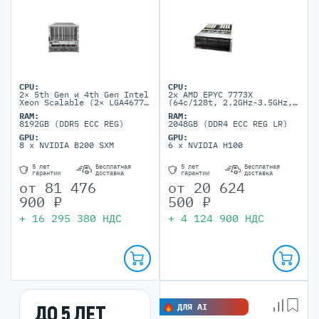
CPU:
CPU:
2× 5th Gen и 4th Gen Intel
2x AMD EPYC 7773X
Xeon Scalable (2× LGA4677,
(64c/128t, 2.2GHz-3.5GHz,
TDP до 350W)
280W)
RAM:
RAM:
8192GB (DDR5 ECC REG)
2048GB (DDR4 ECC REG LR)
GPU:
GPU:
8 x NVIDIA B200 SXM
6 x NVIDIA H100
5 лет
Бесплатная
5 лет
Бесплатная
гарантии
доставка
гарантии
доставка
от
81 476
от
20 624
900
₽
500
₽
+
16 295 380
НДС
+
4 124 900
НДС
ДО 5 ЛЕТ
ДЛЯ AI