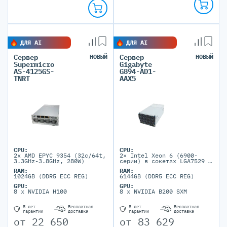
ДЛЯ AI
ДЛЯ AI
Сервер
НОВЫЙ
Сервер
НОВЫЙ
Supermicro
Gigabyte
AS-4125GS-
G894-AD1-
TNRT
AAX5
CPU:
CPU:
2x AMD EPYC 9354 (32c/64t,
2× Intel Xeon 6 (6900-
3.3GHz-3.8GHz, 280W)
серии) в сокетах LGA7529 с
TDP до 500W
RAM:
RAM:
1024GB (DDR5 ECC REG)
6144GB (DDR5 ECC REG)
GPU:
GPU:
8 x NVIDIA H100
8 x NVIDIA B200 SXM
5 лет
Бесплатная
5 лет
Бесплатная
гарантии
доставка
гарантии
доставка
от
22 650
от
83 629