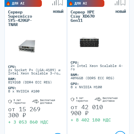
ДЛЯ AI
ДЛЯ AI
Сервер
НОВЫЙ
Сервер HPE
НОВЫЙ
Supermicro
Cray XD670
SYS-420GP-
Gen11
TNAR
CPU:
2× Intel Xeon Scalable 4-
CPU:
го
2x Socket P+ (LGA-4189) и
Intel Xeon Scalable 3-го
RAM:
поколения
4096GB (DDR5 ECC REG)
RAM:
8192GB (DDR4 ECC REG)
GPU:
8 x NVIDIA H100
GPU:
8 x NVIDIA A100
5 лет
Бесплатная
5 лет
Бесплатная
гарантии
доставка
гарантии
доставка
от
42 010
от
15 269
900
₽
300
₽
+
8 402 180
НДС
+
3 053 860
НДС