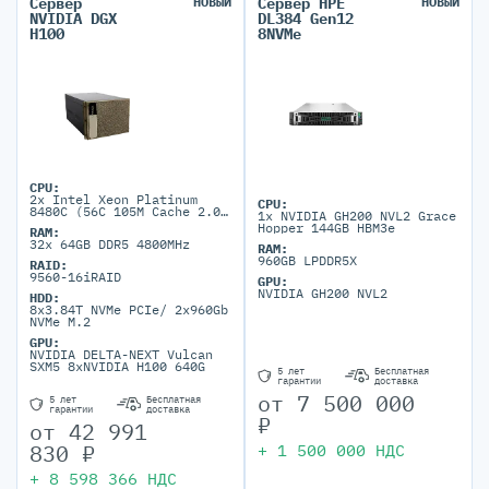
Сервер
НОВЫЙ
Сервер HPE
НОВЫЙ
NVIDIA DGX
DL384 Gen12
H100
8NVMe
CPU:
2x Intel Xeon Platinum
CPU:
8480C (56C 105M Cache 2.00
1x NVIDIA GH200 NVL2 Grace
GHz)
Hopper 144GB HBM3e
RAM:
32x 64GB DDR5 4800MHz
RAM:
960GB LPDDR5X
RAID:
9560-16iRAID
GPU:
NVIDIA GH200 NVL2
HDD:
8x3.84T NVMe PCIe/ 2x960Gb
NVMe M.2
GPU:
NVIDIA DELTA-NEXT Vulcan
SXM5 8xNVIDIA H100 640G
5 лет
Бесплатная
гарантии
доставка
от
7 500 000
5 лет
Бесплатная
гарантии
доставка
₽
от
42 991
830
₽
+
1 500 000
НДС
+
8 598 366
НДС