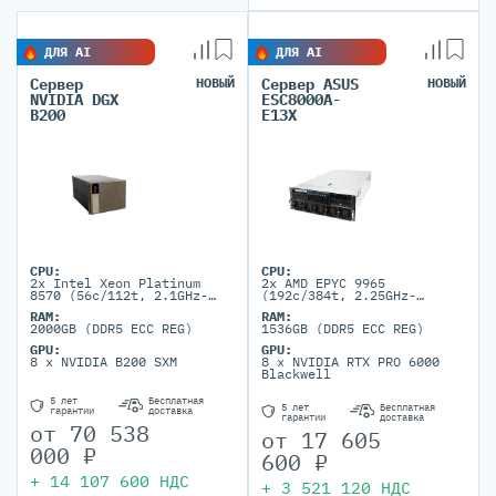
ДЛЯ AI
ДЛЯ AI
Сервер
НОВЫЙ
Сервер ASUS
НОВЫЙ
NVIDIA DGX
ESC8000A-
B200
E13X
CPU:
CPU:
2x Intel Xeon Platinum
2x AMD EPYC 9965
8570 (56c/112t, 2.1GHz-
(192c/384t, 2.25GHz-
4GHz, 350W)
3.7GHz, 500W)
RAM:
RAM:
2000GB (DDR5 ECC REG)
1536GB (DDR5 ECC REG)
GPU:
GPU:
8 x NVIDIA B200 SXM
8 x NVIDIA RTX PRO 6000
Blackwell
5 лет
Бесплатная
5 лет
Бесплатная
гарантии
доставка
гарантии
доставка
от
70 538
от
17 605
000
₽
600
₽
+
14 107 600
НДС
+
3 521 120
НДС