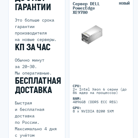
Сервер DELL
НОВЫЙ
ГАРАНТИИ
PowerEdge
XE9780
Это больше срока
гарантии
производителя
на новые серверы.
КП ЗА ЧАС
Обычно минут
за 20–30.
Мы оперативные.
БЕСПЛАТНАЯ
CPU:
ДОСТАВКА
2× Intel Xeon 6 серии (до
86 ядер на процессор)
RAM:
4096GB (DDR5 ECC REG)
Быстрая
GPU:
и бесплатная
8 x NVIDIA B200 SXM
доставка
по России.
Максимально 4 дня
с учётом