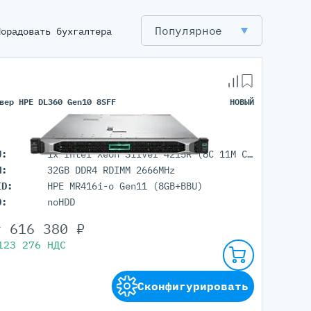
Популярное
Порадовать бухгалтера
вер HPE DL360 Gen10 8SFF
НОВЫЙ
U:
1x Intel Xeon Silver 4215R (8C 11M Cache 3.20 GHz)
M:
32GB DDR4 RDIMM 2666MHz
ID:
HPE MR416i-o Gen11 (8GB+BBU)
D:
noHDD
т
616 380
₽
123 276
НДС
Сконфигурировать