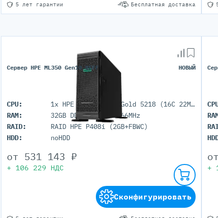
5 лет гарантии
Бесплатная доставка
Сервер HPE ML350 Gen10 8SFF
НОВЫЙ
Сер
CPU:
1x HPE Intel Xeon Gold 5218 (16C 22M Cache 2.30 GHz)
CP
RAM:
32GB DDR4 RDIMM 2666MHz
RA
RAID:
RAID HPE P408i (2GB+FBWC)
RA
HDD:
noHDD
HD
от
531 143
₽
о
+
106 229
НДС
+
Сконфигурировать