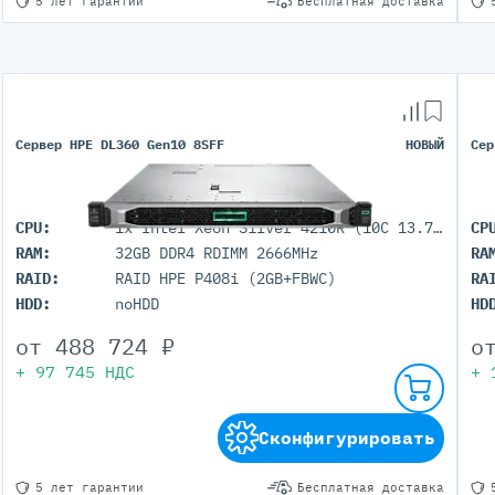
5 лет гарантии
Бесплатная доставка
Сервер HPE DL360 Gen10 8SFF
НОВЫЙ
Сер
CPU:
1x Intel Xeon Silver 4210R (10C 13.75M Cache 2.40 GHz)
CP
RAM:
32GB DDR4 RDIMM 2666MHz
RA
RAID:
RAID HPE P408i (2GB+FBWC)
RA
HDD:
noHDD
HD
от
488 724
₽
о
+
97 745
НДС
+
Сконфигурировать
5 лет гарантии
Бесплатная доставка