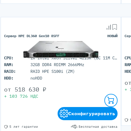
Сервер HPE DL360 Gen10 8SFF
НОВЫЙ
Сер
CPU:
1x Intel Xeon Silver 4215R (8C 11M Cache 3.20 GHz)
CP
RAM:
32GB DDR4 RDIMM 2666MHz
RA
RAID:
RAID HPE S100i (ZM)
HD
HDD:
noHDD
о
от
518 630
₽
+
+
103 726
НДС
Сконфигурировать
5 лет гарантии
Бесплатная доставка