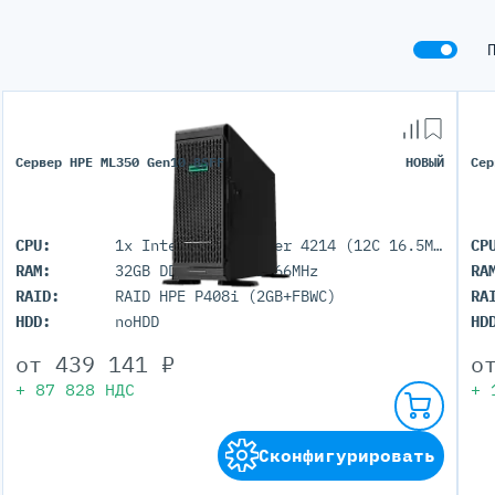
Сервер HPE ML350 Gen10 8SFF
НОВЫЙ
Сер
CPU:
1x Intel Xeon Silver 4214 (12C 16.5M Cache 2.20 GHz)
CP
RAM:
32GB DDR4 RDIMM 2666MHz
RA
RAID:
RAID HPE P408i (2GB+FBWC)
RA
HDD:
noHDD
HD
от
439 141
₽
о
+
87 828
НДС
+
Сконфигурировать