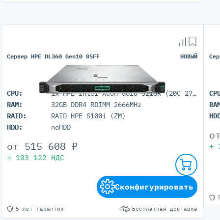
Сервер HPE DL360 Gen10 8SFF
НОВЫЙ
Сер
CPU:
1x HPE Intel Xeon Gold 5218R (20C 27.5M Cache 2.10 GHz)
CP
RAM:
32GB DDR4 RDIMM 2666MHz
RA
RAID:
RAID HPE S100i (ZM)
HD
HDD:
noHDD
о
от
515 608
₽
+
+
103 122
НДС
Сконфигурировать
5 лет гарантии
Бесплатная доставка