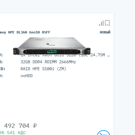
вер HPE DL360 Gen10 8SFF
НОВЫЙ
U:
1x Intel Xeon Gold 5220 (18C 24.75M Cache 2.20 GHz)
M:
32GB DDR4 RDIMM 2666MHz
ID:
RAID HPE S100i (ZM)
D:
noHDD
т
492 704
₽
98 541
НДС