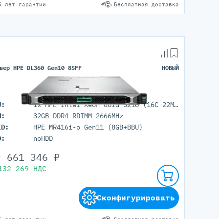
5 лет гарантии
Бесплатная доставка
вер HPE DL360 Gen10 8SFF
НОВЫЙ
U:
1x HPE Intel Xeon Gold 5218 (16C 22M Cache 2.30 GHz)
M:
32GB DDR4 RDIMM 2666MHz
ID:
HPE MR416i-o Gen11 (8GB+BBU)
D:
noHDD
т
661 346
₽
132 269
НДС
Сконфигурировать