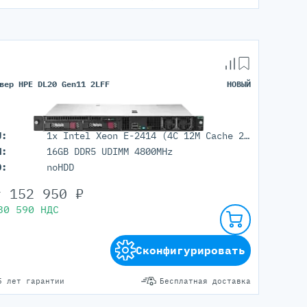
вер HPE DL20 Gen11 2LFF
НОВЫЙ
U:
1x Intel Xeon E-2414 (4C 12M Cache 2.60 GHz)
M:
16GB DDR5 UDIMM 4800MHz
D:
noHDD
т
152 950
₽
30 590
НДС
Сконфигурировать
5 лет гарантии
Бесплатная доставка