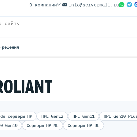
О компании
info@servermall.ru
-решения
ROLIANT
ade серверы HP
HPE Gen12
HPE Gen11
HPE Gen10 Plu
60 Gen10
Серверы HP ML
Серверы HP DL