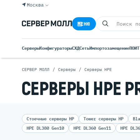
Москва
МЕНЮ
Серверы
Конфигураторы
СХД
Сеть
Импортозамещение
ПО
ИТ
/
/
СЕРВЕР МОЛЛ
Серверы
Серверы HPE
СЕРВЕРЫ HPE P
Импортозамещение
Стоечные серверы HP
Tower серверы HP
Bl
HPE DL380 Gen10
HPE DL360 Gen11
HPE DL3