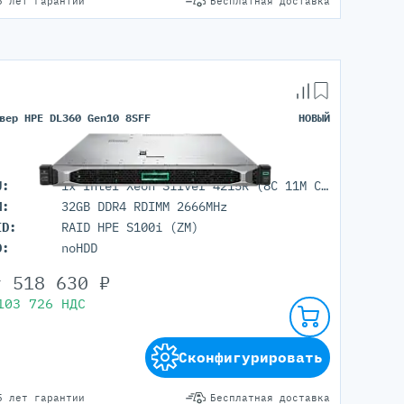
5 лет гарантии
Бесплатная доставка
вер HPE DL360 Gen10 8SFF
НОВЫЙ
U:
1x Intel Xeon Silver 4215R (8C 11M Cache 3.20 GHz)
M:
32GB DDR4 RDIMM 2666MHz
ID:
RAID HPE S100i (ZM)
D:
noHDD
т
518 630
₽
103 726
НДС
Сконфигурировать
5 лет гарантии
Бесплатная доставка