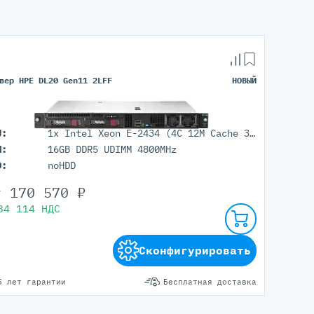
вер HPE DL20 Gen11 2LFF
НОВЫЙ
U:
1x Intel Xeon E-2434 (4C 12M Cache 3.40 GHz)
M:
16GB DDR5 UDIMM 4800MHz
D:
noHDD
т
170 570
₽
34 114
НДС
Сконфигурировать
5 лет гарантии
Бесплатная доставка