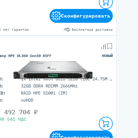
Сконфигурировать
5 лет гарантии
Бесплатная доставка
вер HPE DL360 Gen10 8SFF
НОВЫЙ
U:
1x Intel Xeon Gold 5220 (18C 24.75M Cache 2.20 GHz)
M:
32GB DDR4 RDIMM 2666MHz
ID:
RAID HPE S100i (ZM)
D:
noHDD
т
492 704
₽
98 541
НДС
Сконфигурировать