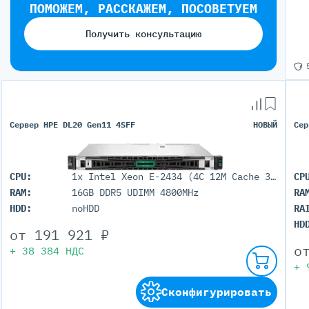
ПОМОЖЕМ, РАССКАЖЕМ, ПОСОВЕТУЕМ
Получить консультацию
Сервер HPE DL20 Gen11 4SFF
НОВЫЙ
Сер
CPU:
1x Intel Xeon E-2434 (4C 12M Cache 3.40 GHz)
CP
RAM:
16GB DDR5 UDIMM 4800MHz
RA
HDD:
noHDD
RA
HD
от
191 921
₽
о
+
38 384
НДС
+
Сконфигурировать