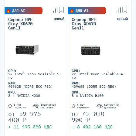
ДЛЯ AI
ДЛЯ AI
Сервер HPE
НОВЫЙ
Сервер HPE
НОВЫЙ
Cray XD670
Cray XD670
Gen11
Gen11
CPU:
CPU:
2× Intel Xeon Scalable 5-
2× Intel Xeon Scalable 4-
го
го
RAM:
RAM:
4096GB (DDR5 ECC REG)
4096GB (DDR5 ECC REG)
GPU:
GPU:
8 x NVIDIA H200
8 x NVIDIA H100
5 лет
Бесплатная
5 лет
Бесплатная
гарантии
доставка
гарантии
доставка
от
59 975
от
42 010
400
₽
900
₽
+
11 995 080
НДС
+
8 402 180
НДС