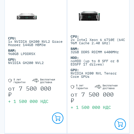
CPU:
CPU:
2x Intel Xeon 6 6710E (64C
1x NVIDIA GH200 NVL2 Grace
96M Cache 2.40 GHz)
Hopper 144GB HBM3e
RAM:
RAM:
32GB DDR5 RDIMM 6400MHz
960GB LPDDR5X
HDD:
GPU:
noHDD (up to 8 SFF or 8
NVIDIA GH200 NVL2
EDSFF 1T drives)
GPU:
NVIDIA H200 NVL Tensor
Core GPUs
5 лет
Бесплатная
гарантии
доставка
5 лет
Бесплатная
от
7 500 000
гарантии
доставка
₽
от
7 500 000
₽
+
1 500 000
НДС
+
1 500 000
НДС