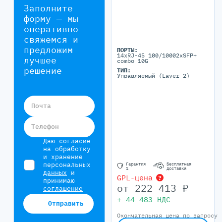
Заполните
форму — мы
оперативно
свяжемся и
предложим
ПОРТЫ:
14xRJ-45 100/10002xSFP+
лучшее
combo 10G
решение
ТИП:
Управляемый (Layer 2)
Почта
Телефон
Даю согласие
на обработку
и хранение
персональных
Гарантия
Бесплатная
1
доставка
данных
и
GPL-цена
?
принимаю
от
222 413
₽
соглашение
+
44 483
НДС
Отправить
Окончательная цена по запросу