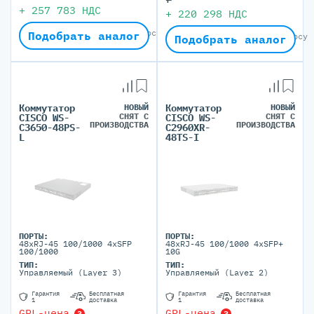
+
257 783
НДС
+
220 298
НДС
Окончательная цена по запросу
Подобрать аналог
Окончательная цена по запросу
Подобрать аналог
Коммутатор
НОВЫЙ
Коммутатор
НОВЫЙ
СНЯТ С
СНЯТ С
CISCO WS-
CISCO WS-
ПРОИЗВОДСТВА
ПРОИЗВОДСТВА
C3650-48PS-
C2960XR-
L
48TS-I
ПОРТЫ:
ПОРТЫ:
48xRJ-45 100/1000 4xSFP
48xRJ-45 100/1000 4xSFP+
100/1000
10G
ТИП:
ТИП:
Управляемый (Layer 3)
Управляемый (Layer 2)
Гарантия
Бесплатная
Гарантия
Бесплатная
1
доставка
1
доставка
GPL-цена
GPL-цена
?
?