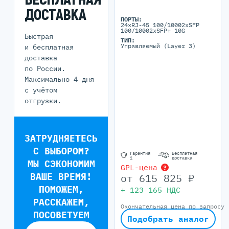
ДОСТАВКА
ПОРТЫ:
24xRJ-45 100/10002xSFP
100/10002xSFP+ 10G
Быстрая
ТИП:
Управляемый (Layer 3)
и бесплатная
доставка
по России.
Максимально 4 дня
с учётом
отгрузки.
ЗАТРУДНЯЕТЕСЬ
С ВЫБОРОМ?
Гарантия
Бесплатная
1
доставка
МЫ СЭКОНОМИМ
GPL-цена
?
ВАШЕ ВРЕМЯ!
от
615 825
₽
ПОМОЖЕМ,
+
123 165
НДС
РАССКАЖЕМ,
Окончательная цена по запросу
ПОСОВЕТУЕМ
Подобрать аналог