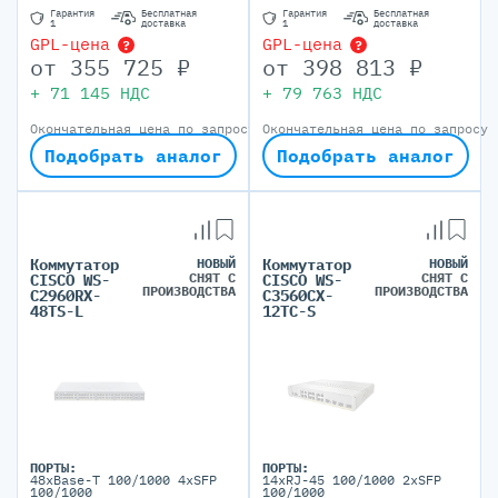
Гарантия
Бесплатная
Гарантия
Бесплатная
1
доставка
1
доставка
GPL-цена
GPL-цена
?
?
от
355 725
₽
от
398 813
₽
+
71 145
НДС
+
79 763
НДС
Окончательная цена по запросу
Окончательная цена по запросу
Подобрать аналог
Подобрать аналог
Коммутатор
НОВЫЙ
Коммутатор
НОВЫЙ
СНЯТ С
СНЯТ С
CISCO WS-
CISCO WS-
ПРОИЗВОДСТВА
ПРОИЗВОДСТВА
C2960RX-
C3560CX-
48TS-L
12TC-S
ПОРТЫ:
ПОРТЫ:
48xBase-T 100/1000 4xSFP
14xRJ-45 100/1000 2xSFP
100/1000
100/1000