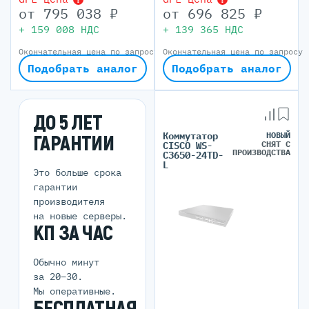
от
795 038
₽
от
696 825
₽
+
159 008
НДС
+
139 365
НДС
Окончательная цена по запросу
Окончательная цена по запросу
Подобрать аналог
Подобрать аналог
ДО 5 ЛЕТ
Коммутатор
НОВЫЙ
ГАРАНТИИ
СНЯТ С
CISCO WS-
ПРОИЗВОДСТВА
C3650-24TD-
L
Это больше срока
гарантии
производителя
на новые серверы.
КП ЗА ЧАС
Обычно минут
за 20–30.
Мы оперативные.
БЕСПЛАТНАЯ