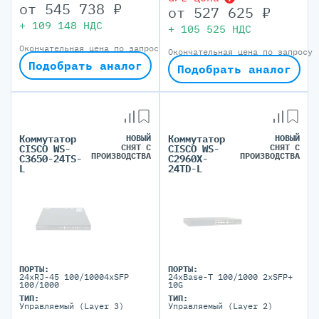
от
545 738
₽
от
527 625
₽
+
109 148
НДС
+
105 525
НДС
Окончательная цена по запросу
Окончательная цена по запросу
Подобрать аналог
Подобрать аналог
Коммутатор
НОВЫЙ
Коммутатор
НОВЫЙ
СНЯТ С
СНЯТ С
CISCO WS-
CISCO WS-
ПРОИЗВОДСТВА
ПРОИЗВОДСТВА
C3650-24TS-
C2960X-
L
24TD-L
ПОРТЫ:
ПОРТЫ:
24xRJ-45 100/10004xSFP
24xBase-T 100/1000 2xSFP+
100/1000
10G
ТИП:
ТИП:
Управляемый (Layer 3)
Управляемый (Layer 2)