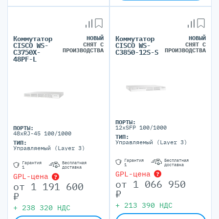
Коммутатор
НОВЫЙ
Коммутатор
НОВЫЙ
СНЯТ С
СНЯТ С
CISCO WS-
CISCO WS-
ПРОИЗВОДСТВА
ПРОИЗВОДСТВА
C3750X-
C3850-12S-S
48PF-L
ПОРТЫ:
12xSFP 100/1000
ПОРТЫ:
48xRJ-45 100/1000
ТИП:
Управляемый (Layer 3)
ТИП:
Управляемый (Layer 3)
Гарантия
Бесплатная
Гарантия
Бесплатная
1
доставка
1
доставка
GPL-цена
?
GPL-цена
?
от
1 066 950
от
1 191 600
₽
₽
+
213 390
НДС
+
238 320
НДС