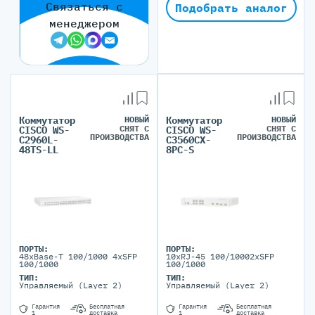
Связаться с
Подобрать аналог
менеджером
Коммутатор
НОВЫЙ
Коммутатор
НОВЫЙ
СНЯТ С
СНЯТ С
CISCO WS-
CISCO WS-
ПРОИЗВОДСТВА
ПРОИЗВОДСТВА
C2960L-
C3560CX-
48TS-LL
8PC-S
ПОРТЫ:
ПОРТЫ:
48xBase-T 100/1000 4xSFP
10xRJ-45 100/10002xSFP
100/1000
100/1000
ТИП:
ТИП:
Управляемый (Layer 2)
Управляемый (Layer 2)
Гарантия
Бесплатная
Гарантия
Бесплатная
1
доставка
1
доставка