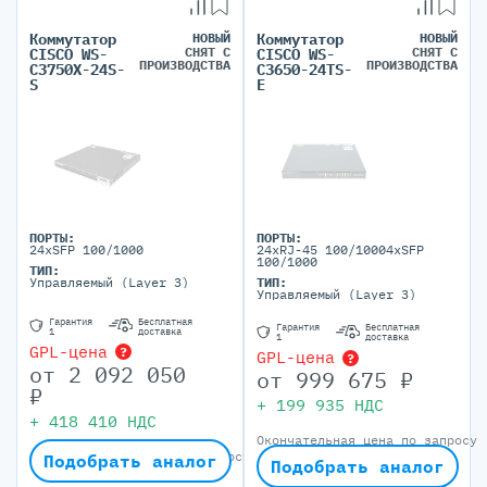
Коммутатор
НОВЫЙ
Коммутатор
НОВЫЙ
СНЯТ С
СНЯТ С
CISCO WS-
CISCO WS-
ПРОИЗВОДСТВА
ПРОИЗВОДСТВА
C3750X-24S-
C3650-24TS-
S
E
ПОРТЫ:
ПОРТЫ:
24xSFP 100/1000
24xRJ-45 100/10004xSFP
100/1000
ТИП:
Управляемый (Layer 3)
ТИП:
Управляемый (Layer 3)
Гарантия
Бесплатная
Гарантия
Бесплатная
1
доставка
1
доставка
GPL-цена
?
GPL-цена
?
от
2 092 050
от
999 675
₽
₽
+
199 935
НДС
+
418 410
НДС
Окончательная цена по запросу
Окончательная цена по запросу
Подобрать аналог
Подобрать аналог