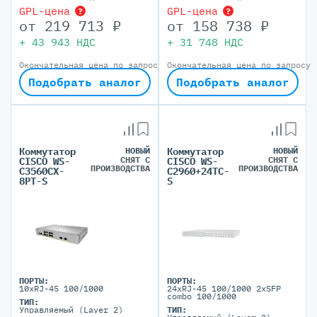
GPL-цена
GPL-цена
?
?
от
219 713
₽
от
158 738
₽
+
43 943
НДС
+
31 748
НДС
Окончательная цена по запросу
Окончательная цена по запросу
Подобрать аналог
Подобрать аналог
Коммутатор
НОВЫЙ
Коммутатор
НОВЫЙ
СНЯТ С
СНЯТ С
CISCO WS-
CISCO WS-
ПРОИЗВОДСТВА
ПРОИЗВОДСТВА
C3560CX-
C2960+24TC-
8PT-S
S
ПОРТЫ:
ПОРТЫ:
10xRJ-45 100/1000
24xRJ-45 100/1000 2xSFP
combo 100/1000
ТИП:
Управляемый (Layer 2)
ТИП: