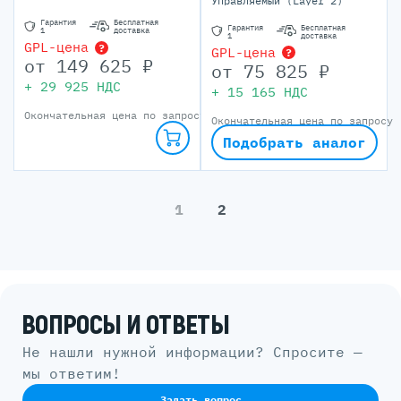
Управляемый (Layer 2)
Гарантия
Бесплатная
Гарантия
Бесплатная
1
доставка
1
доставка
GPL-цена
?
GPL-цена
?
от
149 625
₽
от
75 825
₽
+
29 925
НДС
+
15 165
НДС
Окончательная цена по запросу
Окончательная цена по запросу
Подобрать аналог
1
2
ВОПРОСЫ И ОТВЕТЫ
Не нашли нужной информации? Спросите —
мы ответим!
Задать вопрос