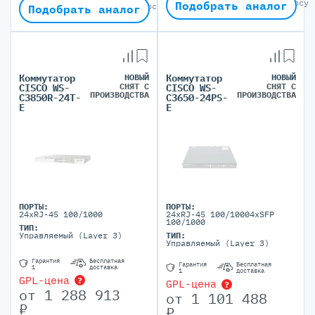
Окончательная цена по запросу
Подобрать аналог
Окончательная цена по запросу
Подобрать аналог
Коммутатор
НОВЫЙ
Коммутатор
НОВЫЙ
СНЯТ С
СНЯТ С
CISCO WS-
CISCO WS-
ПРОИЗВОДСТВА
ПРОИЗВОДСТВА
C3850R-24T-
C3650-24PS-
E
E
ПОРТЫ:
ПОРТЫ:
24xRJ-45 100/1000
24xRJ-45 100/10004xSFP
100/1000
ТИП:
Управляемый (Layer 3)
ТИП:
Управляемый (Layer 3)
Гарантия
Бесплатная
Гарантия
Бесплатная
1
доставка
1
доставка
GPL-цена
?
GPL-цена
?
от
1 288 913
от
1 101 488
₽
₽