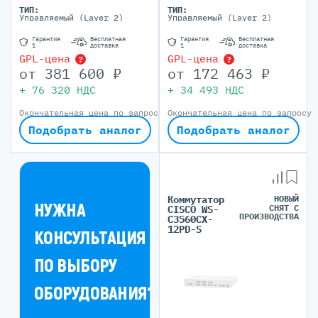
ТИП:
ТИП:
Управляемый (Layer 2)
Управляемый (Layer 2)
Гарантия
Бесплатная
Гарантия
Бесплатная
1
доставка
1
доставка
GPL-цена
GPL-цена
?
?
от
381 600
₽
от
172 463
₽
+
76 320
НДС
+
34 493
НДС
Окончательная цена по запросу
Окончательная цена по запросу
Подобрать аналог
Подобрать аналог
Коммутатор
НОВЫЙ
НУЖНА
СНЯТ С
CISCO WS-
ПРОИЗВОДСТВА
C3560CX-
12PD-S
КОНСУЛЬТАЦИЯ
ПО ВЫБОРУ
ОБОРУДОВАНИЯ?