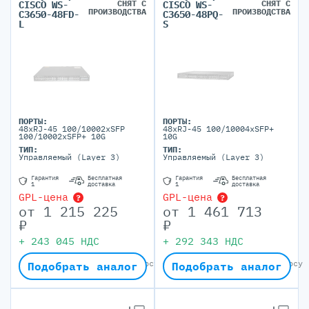
СНЯТ С
СНЯТ С
CISCO WS-
CISCO WS-
ПРОИЗВОДСТВА
ПРОИЗВОДСТВА
C3650-48FD-
C3650-48PQ-
L
S
ПОРТЫ:
ПОРТЫ:
48xRJ-45 100/10002xSFP
48xRJ-45 100/10004xSFP+
100/10002xSFP+ 10G
10G
ТИП:
ТИП:
Управляемый (Layer 3)
Управляемый (Layer 3)
Гарантия
Бесплатная
Гарантия
Бесплатная
1
доставка
1
доставка
GPL-цена
GPL-цена
?
?
от
1 215 225
от
1 461 713
₽
₽
+
243 045
НДС
+
292 343
НДС
Окончательная цена по запросу
Окончательная цена по запросу
Подобрать аналог
Подобрать аналог