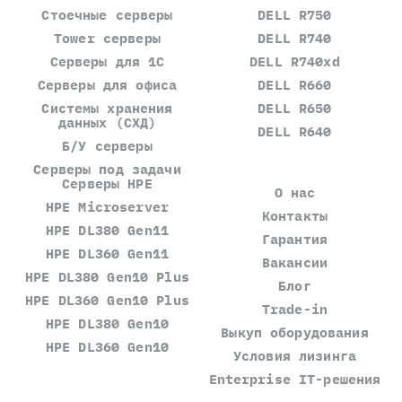
Стоечные серверы
DELL R750
Tower серверы
DELL R740
Серверы для 1С
DELL R740xd
Серверы для офиса
DELL R660
Системы хранения
DELL R650
данных (СХД)
DELL R640
Б/У серверы
Серверы под задачи
Серверы HPE
О нас
HPE Microserver
Контакты
HPE DL380 Gen11
Гарантия
HPE DL360 Gen11
Вакансии
HPE DL380 Gen10 Plus
Блог
HPE DL360 Gen10 Plus
Trade-in
HPE DL380 Gen10
Выкуп оборудования
HPE DL360 Gen10
Условия лизинга
Enterprise IT-решения