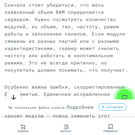
Сначала стоит убедиться, что весь
заявленный объем RAM определяется
сервером. Нужно посмотреть количество
модулей, их объем, тип, частоту, режим
работы и заполнение каналов. Если модули
смешаны из разных партий или с разными
характеристиками, сервер может снизить
частоту или работать в неоптимальном
режиме. Это не всегда критично, но
покупатель должен понимать, что получает.
Особенно важны ошибки, скорректированные
ECC-памятью. Единичная исправленная
ошибка не всегда означает немедленную
Подробнее
Я согласен
Мы используем файлы cookie.
поломку, но повторяющиеся ошибки по
одному модулю — повод заменить этот
модуль. Если журнал показывает регулярные
события по одному слоту или одной планке,
Корзина
Каталог
Избранное