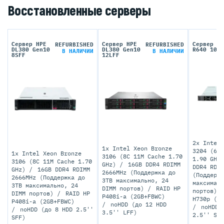
Восстановленные серверы
Сервер HPE
Сервер HPE
Сервер DE
REFURBISHED
REFURBISHED
DL380 Gen10
DL380 Gen10
R640 10SF
В НАЛИЧИИ
В НАЛИЧИИ
8SFF
12LFF
2x Intel 
1x Intel Xeon Bronze
3204 (6C 
1x Intel Xeon Bronze
3106 (8C 11M Cache 1.70
1.90 GHz
3106 (8C 11M Cache 1.70
GHz)
16GB DDR4 RDIMM
DDR4 RDIM
GHz)
16GB DDR4 RDIMM
2666MHz (Поддержка до
(Поддержк
2666MHz (Поддержка до
3TB максимально, 24
максималь
3TB максимально, 24
DIMM портов)
RAID HP
портов)
DIMM портов)
RAID HP
P408i-a (2GB+FBWC)
H730p (2G
P408i-a (2GB+FBWC)
noHDD (до 12 HDD
noHDD 
noHDD (до 8 HDD 2.5''
3.5'' LFF)
2.5'' SFF
SFF)