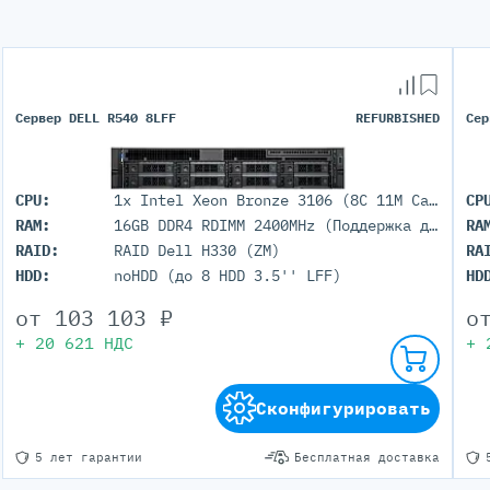
Сервер DELL R540 8LFF
REFURBISHED
Сер
CPU:
1x Intel Xeon Bronze 3106 (8C 11M Cache 1.70 GHz)
CP
RAM:
16GB DDR4 RDIMM 2400MHz (Поддержка до 512Гб максимально, 16 DIMM портов)
RA
RAID:
RAID Dell H330 (ZM)
RA
HDD:
noHDD (до 8 HDD 3.5'' LFF)
HD
от
103 103
₽
о
+
20 621
НДС
+
Сконфигурировать
5 лет гарантии
Бесплатная доставка