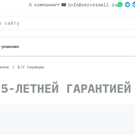
О компании
info@servermall.ru
-решения
/
ание
Б/У Серверы
ерверы
Бренды
 5-ЛЕТНЕЙ ГАРАНТИЕЙ
Серверы
Серверы Lenovo
 Серверы
Серверы XFusion
йские Серверы
Серверы ASUS
ерверы (Refurbished)
Серверы SUPERMICRO
 Серверы
Серверы NVIDIA
Серверы IBM
Серверы MSI