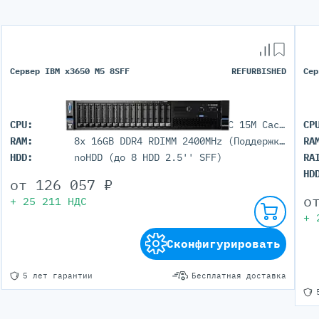
Сервер IBM x3650 M5 8SFF
REFURBISHED
Сер
CPU:
1x Intel Xeon E5-2620 v3 (6C 15M Cache 2.40 GHz)
CP
RAM:
8x 16GB DDR4 RDIMM 2400MHz (Поддержка до 1536GB максимально, 24 DIMM ports)
RA
HDD:
noHDD (до 8 HDD 2.5'' SFF)
RA
HD
от
126 057
₽
о
+
25 211
НДС
+
Сконфигурировать
5 лет гарантии
Бесплатная доставка