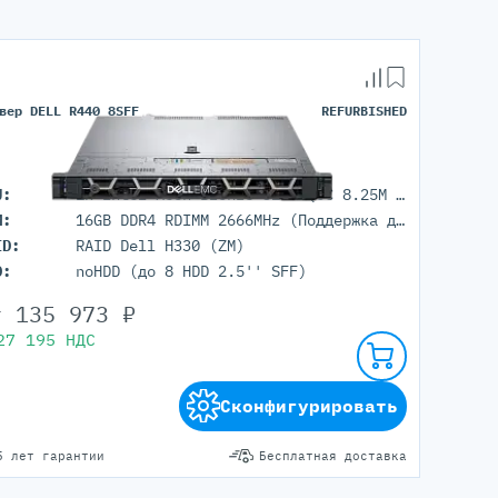
вер DELL R440 8SFF
REFURBISHED
U:
1x Intel Xeon Bronze 3204 (6C 8.25M Cache 1.90 GHz)
M:
16GB DDR4 RDIMM 2666MHz (Поддержка до 512Гб максимально, 16 DIMM портов)
ID:
RAID Dell H330 (ZM)
D:
noHDD (до 8 HDD 2.5'' SFF)
т
135 973
₽
27 195
НДС
Сконфигурировать
5 лет гарантии
Бесплатная доставка