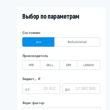
Выбор по параметрам
Серве
DELL 
DELL 
Состояние
DELL 
все
Refurbished
DELL 
Производитель
HPE
DELL
IBM
LENOVO
Бюджет, ₽
Форм-фактор