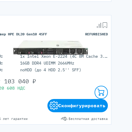
вер HPE DL20 Gen10 4SFF
REFURBISHED
U:
1x Intel Xeon E-2224 (4C 8M Cache 3.40 GHz)
M:
16GB DDR4 UDIMM 2666MHz
D:
noHDD (до 4 HDD 2.5'' SFF)
т
103 040
₽
20 608
НДС
Сконфигурировать
5 лет гарантии
Бесплатная доставка