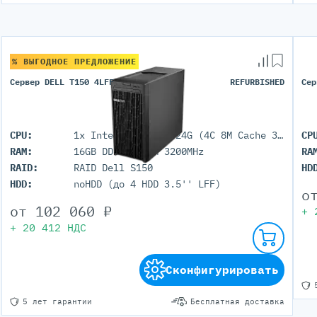
% ВЫГОДНОЕ ПРЕДЛОЖЕНИЕ
Сервер DELL T150 4LFF
REFURBISHED
Сер
CPU:
1x Intel Xeon E-2324G (4C 8M Cache 3.10 GHz)
CP
RAM:
16GB DDR4 UDIMM 3200MHz
RA
RAID:
RAID Dell S150
HD
HDD:
noHDD (до 4 HDD 3.5'' LFF)
о
от
102 060
₽
+
+
20 412
НДС
Сконфигурировать
5 лет гарантии
Бесплатная доставка