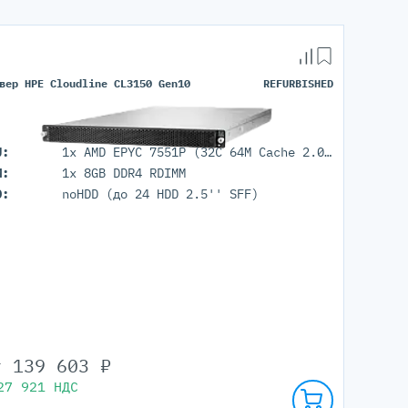
вер HPE Cloudline CL3150 Gen10
REFURBISHED
U:
1x AMD EPYC 7551P (32C 64M Cache 2.00 GHz)
M:
1x 8GB DDR4 RDIMM
D:
noHDD (до 24 HDD 2.5'' SFF)
т
139 603
₽
27 921
НДС