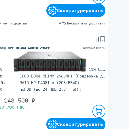
Сконфигурировать
5 лет гарантии
Бесплатная доставка
вер HPE DL380 Gen10 24SFF
REFURBISHED
U:
1x Intel Xeon Bronze 3106 (8C 11M Cache 1.70 GHz)
M:
16GB DDR4 RDIMM 2666MHz (Поддержка до 3TB максимально, 24 DIMM портов)
ID:
RAID HP P408i-a (2GB+FBWC)
D:
noHDD (до 24 HDD 2.5'' SFF)
т
148 500
₽
29 700
НДС
Сконфигурировать