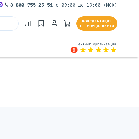
8 800 755-25-51
с 09:00 до 19:00 (МСК)
Консультация
IT специалиста
Серверы Под Задачи
Серверы Для 1С
Серверы Для Офиса
Серверы Для Виртуализации
Серверы Для Видеонаблюдения
Серверы Для ИИ