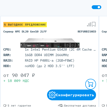
Серверы GIGABYTE
Серверы Huawei Atlas
ры DELL
Серверы HP
% ВЫГОДНОЕ ПРЕДЛОЖЕНИЕ
G17
HPE Gen12
G16
HPE Gen11
Сервер HPE DL20 Gen10 2LFF
REFURBISHED
Сер
G15
HPE Gen10 Plus
G14
HPE Gen10
CPU:
1x Intel Pentium G5420 (2C 4M Cache 3.80 GHz)
CP
RAM:
16GB DDR4 UDIMM 2666MHz
RA
RAID:
RAID HP P408i-a (2GB+FBWC)
RA
HDD:
noHDD (до 2 HDD 3.5'' LFF)
HD
от
90 047
₽
о
+
18 009
НДС
+
Сконфигурировать
5 лет гарантии
Бесплатная доставка