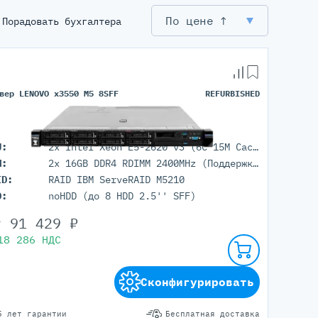
По цене ↑
Порадовать бухгалтера
Серверы С GPU
С GPU NVIDIA
С GPU AMD
вер LENOVO x3550 M5 8SFF
REFURBISHED
С GPU Huawei Ascend
С 2 GPU
С 4 GPU
U:
2x Intel Xeon E5-2620 v3 (6C 15M Cache 2.40 GHz)
С 8 GPU
M:
2x 16GB DDR4 RDIMM 2400MHz (Поддержка до 1536GB максимально, 24 DIMM портов)
ID:
RAID IBM ServeRAID M5210
D:
noHDD (до 8 HDD 2.5'' SFF)
т
91 429
₽
18 286
НДС
Сконфигурировать
5 лет гарантии
Бесплатная доставка