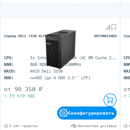
Сервер DELL T150 4LFF
REFURBISHED
Сер
CPU:
1x Intel Xeon E-2314 (4C 8M Cache 2.80 GHz)
CP
RAM:
8GB DDR4 UDIMM 3200MHz
RA
RAID:
RAID Dell S150
RA
HDD:
noHDD (до 4 HDD 3.5'' LFF)
HD
от
98 350
₽
о
+
19 670
НДС
+
Сконфигурировать
5 лет гарантии
Бесплатная доставка