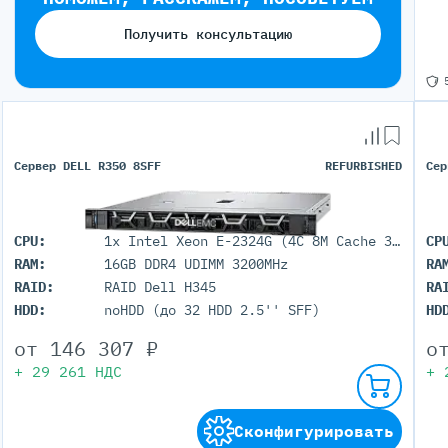
Получить консультацию
Сервер DELL R350 8SFF
REFURBISHED
Сер
CPU:
1x Intel Xeon E-2324G (4C 8M Cache 3.10 GHz)
CP
RAM:
16GB DDR4 UDIMM 3200MHz
RA
RAID:
RAID Dell H345
RA
HDD:
noHDD (до 32 HDD 2.5'' SFF)
HD
от
146 307
₽
о
+
29 261
НДС
+
Сконфигурировать