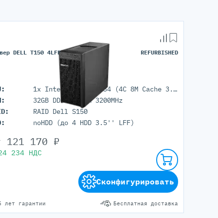
вер DELL T150 4LFF
REFURBISHED
U:
1x Intel Xeon E-2334 (4C 8M Cache 3.40 GHz)
M:
32GB DDR4 UDIMM 3200MHz
ID:
RAID Dell S150
D:
noHDD (до 4 HDD 3.5'' LFF)
т
121 170
₽
24 234
НДС
Сконфигурировать
5 лет гарантии
Бесплатная доставка