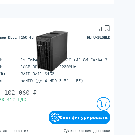
вер DELL T150 4LFF
REFURBISHED
U:
1x Intel Xeon E-2324G (4C 8M Cache 3.10 GHz)
M:
16GB DDR4 UDIMM 3200MHz
ID:
RAID Dell S150
D:
noHDD (до 4 HDD 3.5'' LFF)
т
102 060
₽
20 412
НДС
Сконфигурировать
5 лет гарантии
Бесплатная доставка