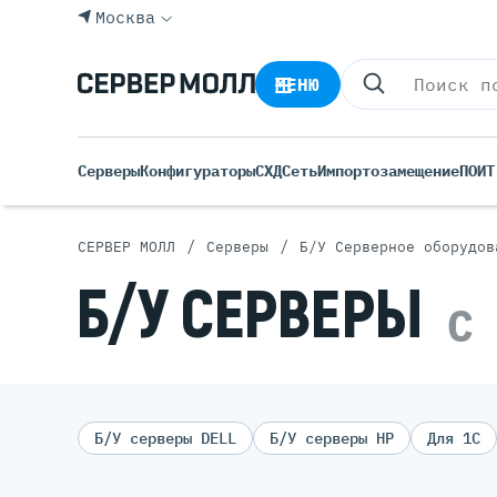
Москва
МЕНЮ
Серверы
Конфигураторы
СХД
Сеть
Импортозамещение
ПО
ИТ
/
/
СЕРВЕР МОЛЛ
Серверы
Б/У Серверное оборудов
Все С
Б/У СЕРВЕРЫ
С
Rack 
Tower
Импортозамещение
Росси
Б/У С
Blade
Б/У серверы DELL
Б/У серверы HP
Для 1С