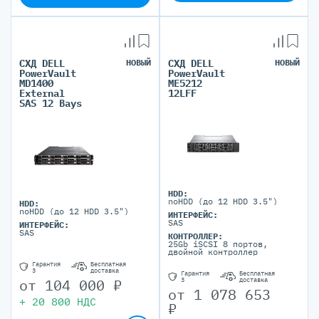
СХД DELL
НОВЫЙ
СХД DELL
НОВЫЙ
PowerVault
PowerVault
MD1400
ME5212
External
12LFF
SAS 12 Bays
HDD:
noHDD (до 12 HDD 3.5")
HDD:
noHDD (до 12 HDD 3.5")
ИНТЕРФЕЙС:
SAS
ИНТЕРФЕЙС:
SAS
КОНТРОЛЛЕР:
25Gb iSCSI 8 портов,
двойной контроллер
Гарантия
Бесплатная
3
доставка
Гарантия
Бесплатная
от
104 000
₽
3
доставка
от
1 078 653
+
20 800
НДС
₽