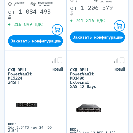
3
доставка
Гарантия
Бесплатная
от
1 206 579
3
доставка
от
1 084 493
₽
₽
+
241 316
НДС
+
216 899
НДС
Заказать конфигурацию
Заказать конфигурацию
СХД DELL
НОВЫЙ
СХД DELL
НОВЫЙ
PowerVault
PowerVault
ME5224
MD1400
24SFF
External
SAS 12 Bays
HDD:
16x 3.84TB (до 24 HDD
HDD:
2.5")
noHDD (до 12 HDD 3.5")