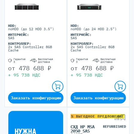
HDD:
HDD:
noHDD (до 12 HDD 3.5")
noHDD (до 24 HDD 2.5")
ИНТЕРФЕЙС:
ИНТЕРФЕЙС:
SAS
SAS
КОНТРОЛЛЕР:
КОНТРОЛЛЕР:
2x SAS Controller 8GB
2x SAS Controller 8GB
Cache
Cache
Гарантия
Бесплатная
Гарантия
Бесплатная
3
доставка
3
доставка
от
478 688
₽
от
478 688
₽
+
95 738
НДС
+
95 738
НДС
Заказать конфигурацию
Заказать конфигурацию
% ВЫГОДНОЕ ПРЕДЛОЖЕНИЕ
СХД HP MSA
REFURBISHED
НУЖНА
2050 SAS