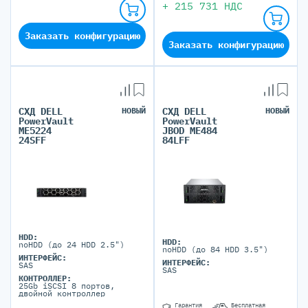
+
215 731
НДС
Заказать конфигурацию
Заказать конфигурацию
СХД DELL
НОВЫЙ
СХД DELL
НОВЫЙ
PowerVault
PowerVault
ME5224
JBOD ME484
24SFF
84LFF
HDD:
HDD:
noHDD (до 24 HDD 2.5")
noHDD (до 84 HDD 3.5")
ИНТЕРФЕЙС:
ИНТЕРФЕЙС:
SAS
SAS
КОНТРОЛЛЕР:
25Gb iSCSI 8 портов,
двойной контроллер
Гарантия
Бесплатная