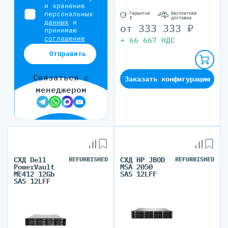
и хранение
персональных
Гарантия
Бесплатная
3
доставка
данных
и
от
333 333
₽
принимаю
соглашение
+
66 667
НДС
Отправить
Связаться с
Заказать конфигурацию
менеджером
СХД Dell
REFURBISHED
СХД HP JBOD
REFURBISHED
PowerVault
MSA 2050
ME412 12Gb
SAS 12LFF
SAS 12LFF