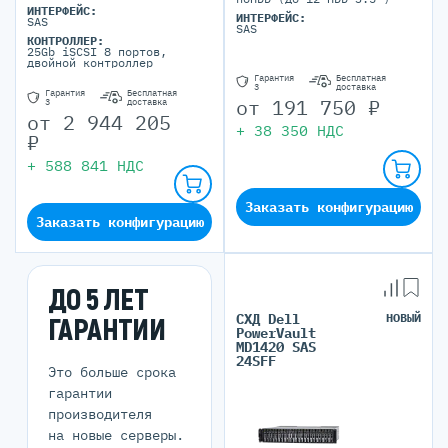
ИНТЕРФЕЙС:
ИНТЕРФЕЙС:
SAS
SAS
КОНТРОЛЛЕР:
25Gb iSCSI 8 портов,
двойной контроллер
Гарантия
Бесплатная
3
доставка
Гарантия
Бесплатная
от
191 750
₽
3
доставка
от
2 944 205
+
38 350
НДС
₽
+
588 841
НДС
Заказать конфигурацию
Заказать конфигурацию
ДО 5 ЛЕТ
СХД Dell
НОВЫЙ
ГАРАНТИИ
PowerVault
MD1420 SAS
24SFF
Это больше срока
гарантии
производителя
на новые серверы.