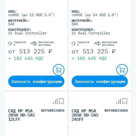
HDD:
HDD:
noHDD (до 12 HDD 3.5")
noHDD (до 24 HDD 2.5")
ИНТЕРФЕЙС:
ИНТЕРФЕЙС:
SAS
SAS
КОНТРОЛЛЕР:
КОНТРОЛЛЕР:
2x Dual Controller
2x Dual Controller
Гарантия
Бесплатная
Гарантия
Бесплатная
3
доставка
3
доставка
от
513 225
₽
от
513 225
₽
+
102 645
НДС
+
102 645
НДС
Заказать конфигурацию
Заказать конфигурацию
СХД HP MSA
REFURBISHED
СХД HP MSA
REFURBISHED
2050 HD-SAS
2050 HD-SAS
12LFF
24SFF