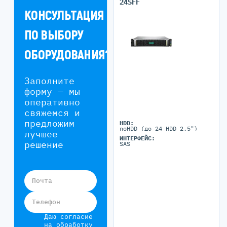
24SFF
КОНСУЛЬТАЦИЯ
ПО ВЫБОРУ
ОБОРУДОВАНИЯ?
Заполните
форму — мы
оперативно
свяжемся и
предложим
HDD:
noHDD (до 24 HDD 2.5")
лучшее
ИНТЕРФЕЙС:
решение
SAS
Почта
Телефон
Даю согласие
на обработку