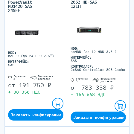
PowerVault
2052 HD-SAS
MD1420 SAS
12LFF
24SFF
HDD:
noHDD (до 12 HDD 3.5")
HDD:
noHDD (до 24 HDD 2.5")
ИНТЕРФЕЙС:
SAS
ИНТЕРФЕЙС:
SAS
КОНТРОЛЛЕР:
2xSAS Controller 8GB Cache
Гарантия
Бесплатная
Гарантия
Бесплатная
3
доставка
3
доставка
от
191 750
₽
от
783 338
₽
+
38 350
НДС
+
156 668
НДС
Заказать конфигурацию
Заказать конфигурацию