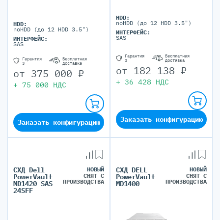
HDD:
noHDD (до 12 HDD 3.5")
HDD:
noHDD (до 12 HDD 3.5")
ИНТЕРФЕЙС:
SAS
ИНТЕРФЕЙС:
SAS
Гарантия
Бесплатная
Гарантия
Бесплатная
3
доставка
3
доставка
от
182 138
₽
от
375 000
₽
+
36 428
НДС
+
75 000
НДС
Заказать конфигурацию
Заказать конфигурацию
СХД Dell
НОВЫЙ
СХД DELL
НОВЫЙ
СНЯТ С
СНЯТ С
PowerVault
PowerVault
ПРОИЗВОДСТВА
ПРОИЗВОДСТВА
MD1420 SAS
MD1400
24SFF