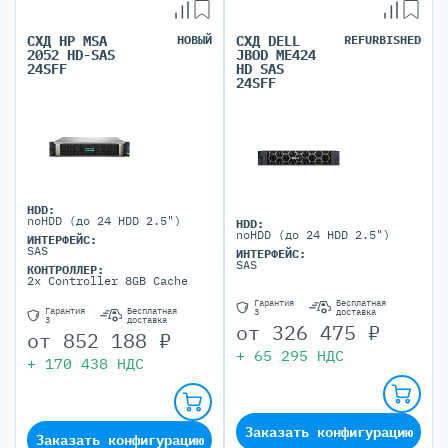
СХД HP MSA
НОВЫЙ
СХД DELL
REFURBISHED
2052 HD-SAS
JBOD ME424
24SFF
HD SAS
24SFF
HDD:
noHDD (до 24 HDD 2.5")
HDD:
noHDD (до 24 HDD 2.5")
ИНТЕРФЕЙС:
SAS
ИНТЕРФЕЙС:
SAS
КОНТРОЛЛЕР:
2x Controller 8GB Cache
Гарантия
Бесплатная
Гарантия
Бесплатная
3
доставка
3
доставка
от
326 475
₽
от
852 188
₽
+
65 295
НДС
+
170 438
НДС
Заказать конфигурацию
Заказать конфигурацию