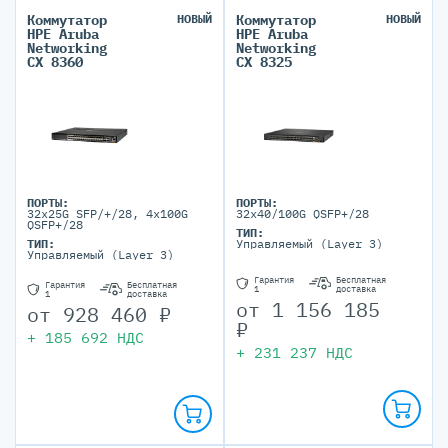
Коммутатор
НОВЫЙ
Коммутатор
НОВЫЙ
HPE Aruba
HPE Aruba
Networking
Networking
CX 8360
CX 8325
ПОРТЫ:
ПОРТЫ:
32x25G SFP/+/28, 4x100G
32x40/100G QSFP+/28
QSFP+/28
ТИП:
ТИП:
Управляемый (Layer 3)
Управляемый (Layer 3)
Гарантия
Бесплатная
Гарантия
Бесплатная
1
доставка
1
доставка
от
1 156 185
от
928 460
₽
₽
+
185 692
НДС
+
231 237
НДС