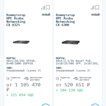
Коммутатор
НОВЫЙ
Коммутатор
НОВЫЙ
HPE Aruba
HPE Aruba
Networking
Networking
CX 8325
CX 6300
ПОРТЫ:
ПОРТЫ:
48x1/10/25G SFP28,
48x1/2.5/5G BaseT PoE,
8x40/100G QSFP28
2x10/25/50G SFP, 2x10/25G
SFP
ТИП:
ТИП:
Управляемый (Layer 3)
Управляемый (Layer 3)
Гарантия
Бесплатная
Гарантия
Бесплатная
1
доставка
1
доставка
от
1 105 470
от
520 651
₽
₽
+
104 130
НДС
+
221 094
НДС