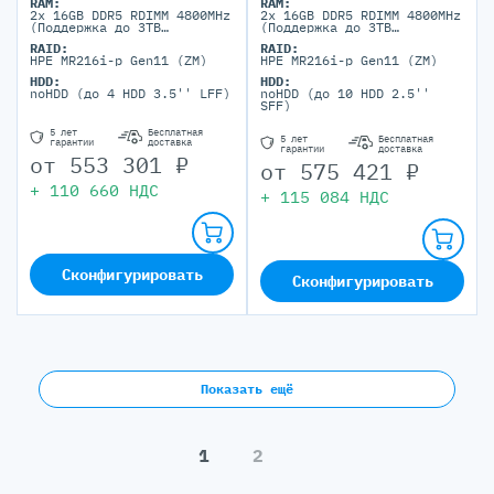
RAM:
RAM:
2x 16GB DDR5 RDIMM 4800MHz
2x 16GB DDR5 RDIMM 4800MHz
(Поддержка до 3TB
(Поддержка до 3TB
максимально, 12 DIMM
максимально, 12 DIMM
RAID:
RAID:
портов)
портов)
HPE MR216i-p Gen11 (ZM)
HPE MR216i-p Gen11 (ZM)
HDD:
HDD:
noHDD (до 4 HDD 3.5'' LFF)
noHDD (до 10 HDD 2.5''
SFF)
5 лет
Бесплатная
5 лет
Бесплатная
гарантии
доставка
гарантии
доставка
от
553 301
₽
от
575 421
₽
+
110 660
НДС
+
115 084
НДС
Сконфигурировать
Сконфигурировать
Показать ещё
1
2