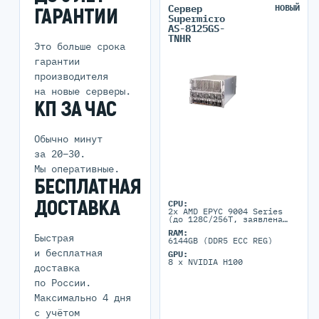
Сервер
НОВЫЙ
ГАРАНТИИ
Supermicro
AS-8125GS-
TNHR
Это больше срока
гарантии
производителя
на новые серверы.
КП ЗА ЧАС
Обычно минут
за 20–30.
Мы оперативные.
БЕСПЛАТНАЯ
ДОСТАВКА
CPU:
2x AMD EPYC 9004 Series
(до 128C/256T, заявлена
поддержка до 400W TDP для
RAM:
air-cooling)
Быстрая
6144GB (DDR5 ECC REG)
и бесплатная
GPU:
8 x NVIDIA H100
доставка
по России.
Максимально 4 дня
с учётом