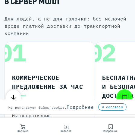
В СЕРВЕР МОЛЛ
для людей, а не для галочки: без мелочей
вроде платной доставки до транспортной
компании
01
02
КОММЕРЧЕСКОЕ
БЕСПЛАТН
ПРЕДЛОЖЕНИЕ ЗА ЧАС
И БЕЗОПА
ДОСТАВКА
ПО РОССИ
Подробнее
Я согласен
Мы используем файлы cookie.
Обычно минут за 20-30.
Мы оперативные.
И еще очень
Корзина
Каталог
Избранное
курьерские 