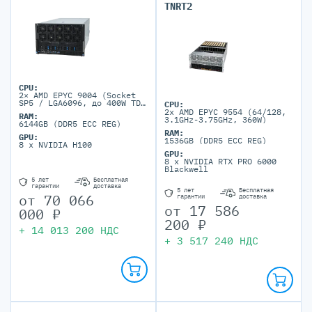
TNRT2
CPU:
2× AMD EPYC 9004 (Socket
SP5 / LGA6096, до 400W TDP
CPU:
на сокет)
2x AMD EPYC 9554 (64/128,
RAM:
3.1GHz-3.75GHz, 360W)
6144GB (DDR5 ECC REG)
RAM:
GPU:
1536GB (DDR5 ECC REG)
8 x NVIDIA H100
GPU:
8 x NVIDIA RTX PRO 6000
Blackwell
5 лет
Бесплатная
гарантии
доставка
5 лет
Бесплатная
от
70 066
гарантии
доставка
от
17 586
000
₽
200
₽
+
14 013 200
НДС
+
3 517 240
НДС