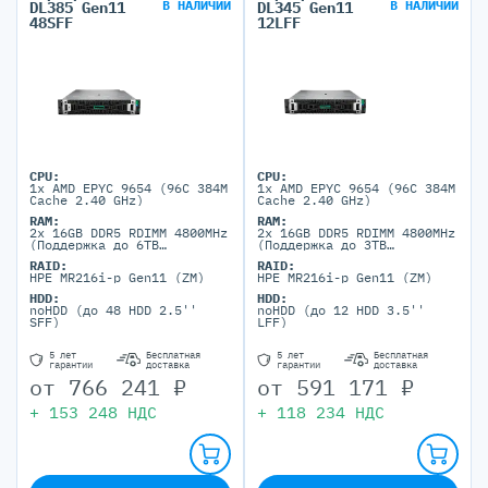
В НАЛИЧИИ
В НАЛИЧИИ
DL385 Gen11
DL345 Gen11
48SFF
12LFF
CPU:
CPU:
1x AMD EPYC 9654 (96C 384M
1x AMD EPYC 9654 (96C 384M
Cache 2.40 GHz)
Cache 2.40 GHz)
RAM:
RAM:
2x 16GB DDR5 RDIMM 4800MHz
2x 16GB DDR5 RDIMM 4800MHz
(Поддержка до 6TB
(Поддержка до 3TB
максимально, 24 DIMM
максимально, 12 DIMM
RAID:
RAID:
портов)
портов)
HPE MR216i-p Gen11 (ZM)
HPE MR216i-p Gen11 (ZM)
HDD:
HDD:
noHDD (до 48 HDD 2.5''
noHDD (до 12 HDD 3.5''
SFF)
LFF)
5 лет
Бесплатная
5 лет
Бесплатная
гарантии
доставка
гарантии
доставка
от
766 241
₽
от
591 171
₽
+
153 248
НДС
+
118 234
НДС