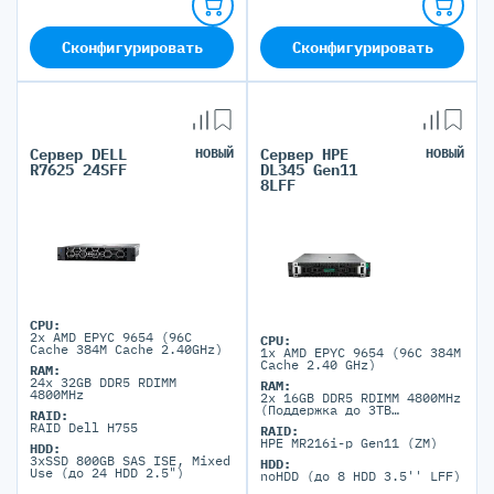
Сконфигурировать
Сконфигурировать
Сервер DELL
НОВЫЙ
Сервер HPE
НОВЫЙ
R7625 24SFF
DL345 Gen11
8LFF
CPU:
2x AMD EPYC 9654 (96C
CPU:
Cache 384M Cache 2.40GHz)
1x AMD EPYC 9654 (96C 384M
Cache 2.40 GHz)
RAM:
24x 32GB DDR5 RDIMM
RAM:
4800MHz
2x 16GB DDR5 RDIMM 4800MHz
(Поддержка до 3TB
RAID:
максимально, 12 DIMM
RAID Dell H755
RAID:
портов)
HPE MR216i-p Gen11 (ZM)
HDD:
3xSSD 800GB SAS ISE, Mixed
HDD:
Use (до 24 HDD 2.5")
noHDD (до 8 HDD 3.5'' LFF)