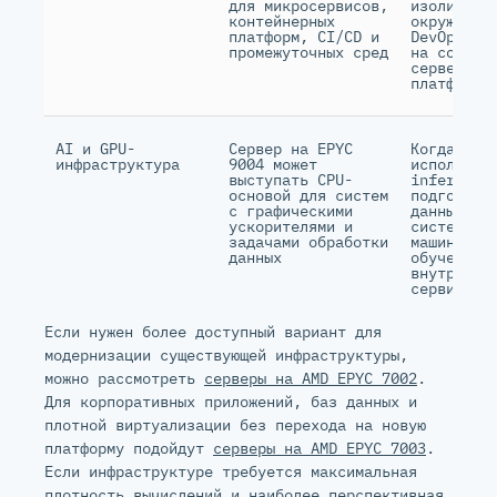
для микросервисов,
изолирова
контейнерных
окружений
платформ, CI/CD и
DevOps-пр
промежуточных сред
на соврем
серверной
платформе
AI и GPU-
Сервер на EPYC
Когда сер
инфраструктура
9004 может
используе
выступать CPU-
inference
основой для систем
подготовк
с графическими
данных, R
ускорителями и
систем,
задачами обработки
машинного
данных
обучения 
внутренни
сервисов
Если нужен более доступный вариант для
модернизации существующей инфраструктуры,
можно рассмотреть
серверы на AMD EPYC 7002
.
Для корпоративных приложений, баз данных и
плотной виртуализации без перехода на новую
платформу подойдут
серверы на AMD EPYC 7003
.
Если инфраструктуре требуется максимальная
плотность вычислений и наиболее перспективная