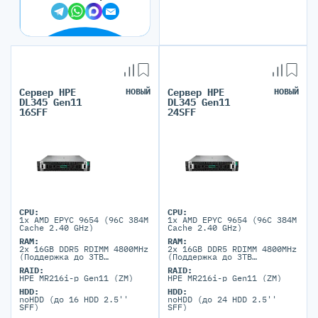
Сервер HPE
НОВЫЙ
Сервер HPE
НОВЫЙ
DL345 Gen11
DL345 Gen11
16SFF
24SFF
CPU:
CPU:
1x AMD EPYC 9654 (96C 384M
1x AMD EPYC 9654 (96C 384M
Cache 2.40 GHz)
Cache 2.40 GHz)
RAM:
RAM:
2x 16GB DDR5 RDIMM 4800MHz
2x 16GB DDR5 RDIMM 4800MHz
(Поддержка до 3TB
(Поддержка до 3TB
максимально, 12 DIMM
максимально, 12 DIMM
RAID:
RAID:
портов)
портов)
HPE MR216i-p Gen11 (ZM)
HPE MR216i-p Gen11 (ZM)
HDD:
HDD:
noHDD (до 16 HDD 2.5''
noHDD (до 24 HDD 2.5''
SFF)
SFF)