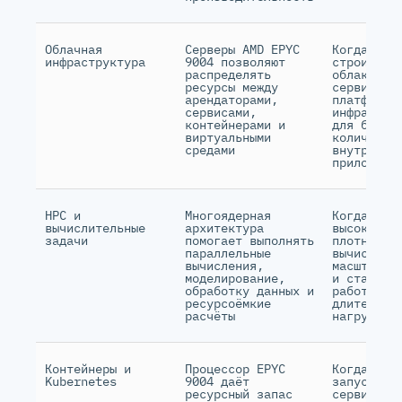
Облачная
Серверы AMD EPYC
Когда нуж
инфраструктура
9004 позволяют
строить ч
распределять
облако,
ресурсы между
сервисную
арендаторами,
платформу
сервисами,
инфрастру
контейнерами и
для больш
виртуальными
количеств
средами
внутренни
приложени
HPC и
Многоядерная
Когда важ
вычислительные
архитектура
высокая
задачи
помогает выполнять
плотность
параллельные
вычислени
вычисления,
масштабир
моделирование,
и стабиль
обработку данных и
работа по
ресурсоёмкие
длительно
расчёты
нагрузкой
Контейнеры и
Процессор EPYC
Когда нуж
Kubernetes
9004 даёт
запускать
ресурсный запас
сервисов,