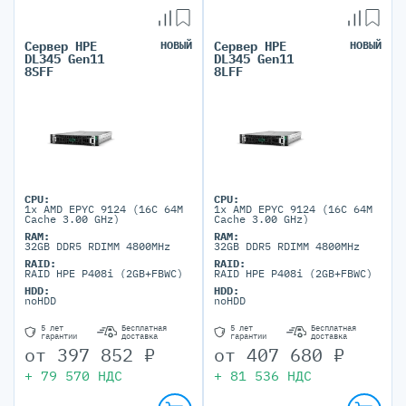
Сервер HPE
НОВЫЙ
Сервер HPE
НОВЫЙ
DL345 Gen11
DL345 Gen11
8SFF
8LFF
CPU:
CPU:
1x AMD EPYC 9124 (16C 64M
1x AMD EPYC 9124 (16C 64M
Cache 3.00 GHz)
Cache 3.00 GHz)
RAM:
RAM:
32GB DDR5 RDIMM 4800MHz
32GB DDR5 RDIMM 4800MHz
RAID:
RAID:
RAID HPE P408i (2GB+FBWC)
RAID HPE P408i (2GB+FBWC)
HDD:
HDD:
noHDD
noHDD
5 лет
Бесплатная
5 лет
Бесплатная
гарантии
доставка
гарантии
доставка
от
397 852
₽
от
407 680
₽
+
79 570
НДС
+
81 536
НДС