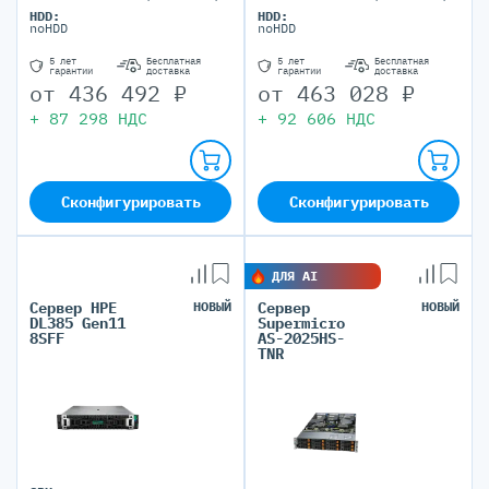
HDD:
HDD:
noHDD
noHDD
5 лет
Бесплатная
5 лет
Бесплатная
гарантии
доставка
гарантии
доставка
от
436 492
₽
от
463 028
₽
+
87 298
НДС
+
92 606
НДС
Сконфигурировать
Сконфигурировать
ДЛЯ AI
Сервер HPE
НОВЫЙ
Сервер
НОВЫЙ
DL385 Gen11
Supermicro
8SFF
AS-2025HS-
TNR