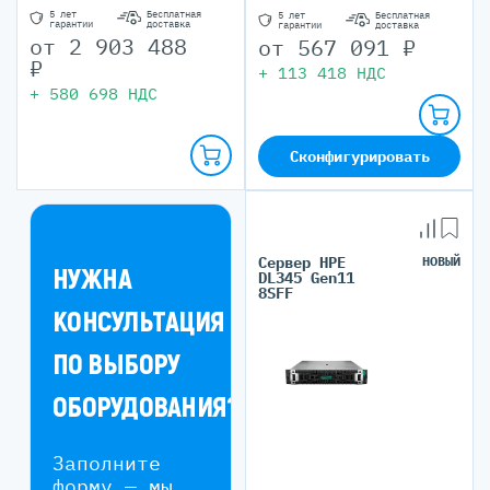
5 лет
Бесплатная
5 лет
Бесплатная
гарантии
доставка
гарантии
доставка
от
2 903 488
от
567 091
₽
₽
+
113 418
НДС
+
580 698
НДС
Сконфигурировать
Сервер HPE
НОВЫЙ
НУЖНА
DL345 Gen11
8SFF
КОНСУЛЬТАЦИЯ
ПО ВЫБОРУ
ОБОРУДОВАНИЯ?
Заполните
форму — мы