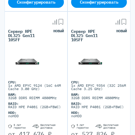
Сконфигурировать
Сконфигурировать
Сервер HPE
НОВЫЙ
Сервер HPE
НОВЫЙ
DL325 Gen11
DL325 Gen11
10SFF
10SFF
CPU:
CPU:
1x AMD EPYC 9124 (16C 64M
1x AMD EPYC 9354 (32C 256M
Cache 3.00 GHz)
Cache 3.25 GHz)
RAM:
RAM:
32GB DDR5 RDIMM 4800MHz
32GB DDR5 RDIMM 4800MHz
RAID:
RAID:
RAID HPE P408i (2GB+FBWC)
RAID HPE P408i (2GB+FBWC)
HDD:
HDD:
noHDD
noHDD
5 лет
Бесплатная
5 лет
Бесплатная
гарантии
доставка
гарантии
доставка
от
417 676
₽
от
527 826
₽