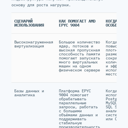
основу для роста нагрузки.
СЦЕНАРИЙ
КАК ПОМОГАЕТ AMD
КОГДА ЭТО
ИСПОЛЬЗОВАНИЯ
EPYC 9004
ОСОБЕННО 
Высоконагруженная
Большое количество
Когда нуж
виртуализация
ядер, потоков и
повысить
высокая пропускная
плотность
способность памяти
размещени
помогают запускать
сократить
много виртуальных
количеств
машин на одном
и эффекти
физическом сервере
использов
место в с
Базы данных и
Платформа EPYC
Когда сер
аналитика
9004 помогает
используе
обрабатывать
PostgreSQ
параллельные
MySQL, Mi
запросы, работать
SQL Serve
с большими
аналитиче
объёмами данных и
систем, B
поддерживать
или CRM
стабильную
производительность