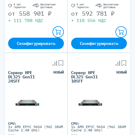
5 лет
Бесплатная
5 лет
Бесплатная
гарантии
доставка
гарантии
доставка
от
558 901
₽
от
592 781
₽
+
111 780
НДС
+
118 556
НДС
Сконфигурировать
Сконфигурировать
Сервер HPE
НОВЫЙ
Сервер HPE
НОВЫЙ
DL325 Gen11
DL325 Gen11
24SFF
10SFF
CPU:
CPU:
1x AMD EPYC 9654 (96C 384M
1x AMD EPYC 9654 (96C 384M
Cache 2.40 GHz)
Cache 2.40 GHz)