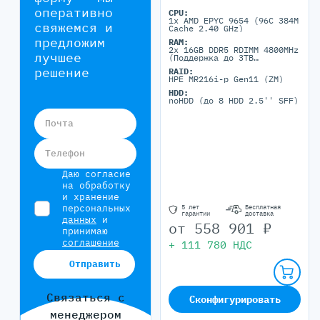
оперативно
CPU:
1x AMD EPYC 9654 (96C 384M
свяжемся и
Cache 2.40 GHz)
предложим
RAM:
2x 16GB DDR5 RDIMM 4800MHz
лучшее
(Поддержка до 3TB
максимально, 12 DIMM
решение
RAID:
портов)
HPE MR216i-p Gen11 (ZM)
HDD:
noHDD (до 8 HDD 2.5'' SFF)
Почта
Телефон
Даю согласие
на обработку
и хранение
персональных
5 лет
Бесплатная
гарантии
доставка
данных
и
от
558 901
₽
принимаю
соглашение
+
111 780
НДС
Отправить
Связаться с
Сконфигурировать
менеджером