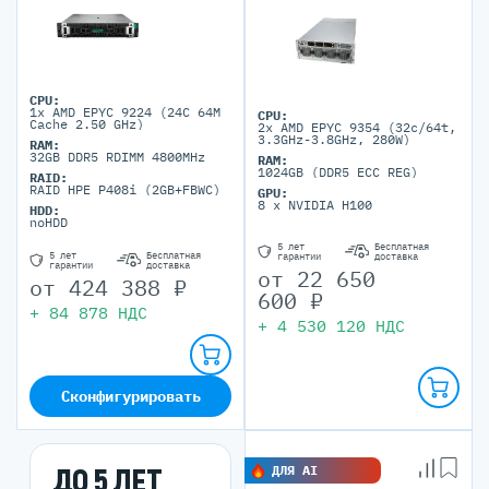
CPU:
1x AMD EPYC 9224 (24C 64M
CPU:
Cache 2.50 GHz)
2x AMD EPYC 9354 (32c/64t,
3.3GHz-3.8GHz, 280W)
RAM:
32GB DDR5 RDIMM 4800MHz
RAM:
1024GB (DDR5 ECC REG)
RAID:
RAID HPE P408i (2GB+FBWC)
GPU:
8 x NVIDIA H100
HDD:
noHDD
5 лет
Бесплатная
5 лет
Бесплатная
гарантии
доставка
гарантии
доставка
от
22 650
от
424 388
₽
600
₽
+
84 878
НДС
+
4 530 120
НДС
Сконфигурировать
ДО 5 ЛЕТ
ДЛЯ AI