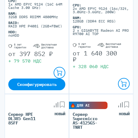
CPU:
1x AMD EPYC 9124 (16C 64M
CPU:
Cache 3.00 GHz)
2x AMD EPYC 9124 (16c/32t,
3.0GHz-3.6GHz, 200W)
RAM:
32GB DDR5 RDIMM 4800MHz
RAM:
128GB (DDR4 ECC REG)
RAID:
RAID HPE P408i (2GB+FBWC)
GPU:
2 x GIGABYTE Radeon AI PRO
HDD:
R9700 AI TOP
noHDD
5 лет
Бесплатная
5 лет
Бесплатная
гарантии
доставка
гарантии
доставка
от
1 640 300
от
397 852
₽
₽
+
79 570
НДС
+
328 060
НДС
Сконфигурировать
ДЛЯ AI
Сервер HPE
НОВЫЙ
Сервер
НОВЫЙ
DL385 Gen11
Supermicro
8SFF
AS-4125GS-
TNRT