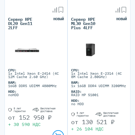
Сервер HPE
НОВЫЙ
Сервер HPE
НОВЫЙ
DL20 Gen11
ML30 Gen10
2LFF
Plus 4LFF
CPU:
CPU:
1x Intel Xeon E-2414 (4C
1x Intel Xeon E-2314 (4C
12M Cache 2.60 GHz)
8M Cache 2.80GHz)
RAM:
RAM:
16GB DDR5 UDIMM 4800MHz
1x 16GB DDR4 UDIMM 3200MHz
HDD:
RAID:
noHDD
RAID HP S100i
HDD:
no HDD
5 лет
Бесплатная
гарантии
доставка
5 лет
Бесплатная
от
152 950
₽
гарантии
доставка
от
130 521
₽
+
30 590
НДС
+
26 104
НДС