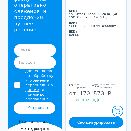
оперативно
свяжемся и
CPU:
1x Intel Xeon E-2434 (4C
предложим
12M Cache 3.40 GHz)
лучшее
RAM:
16GB DDR5 UDIMM 4800MHz
решение
HDD:
noHDD
Почта
Телефон
Даю согласие
на обработку
и хранение
персональных
5 лет
Бесплатная
гарантии
доставка
данных
и
от
170 570
₽
принимаю
соглашение
+
34 114
НДС
Отправить
Связаться с
Сконфигурировать
менеджером