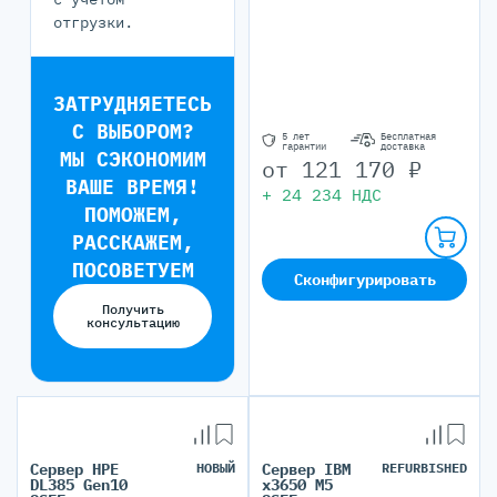
отгрузки.
ЗАТРУДНЯЕТЕСЬ
С ВЫБОРОМ?
5 лет
Бесплатная
гарантии
доставка
МЫ СЭКОНОМИМ
от
121 170
₽
ВАШЕ ВРЕМЯ!
+
24 234
НДС
ПОМОЖЕМ,
РАССКАЖЕМ,
ПОСОВЕТУЕМ
Сконфигурировать
Получить
консультацию
Сервер HPE
НОВЫЙ
Сервер IBM
REFURBISHED
DL385 Gen10
x3650 M5