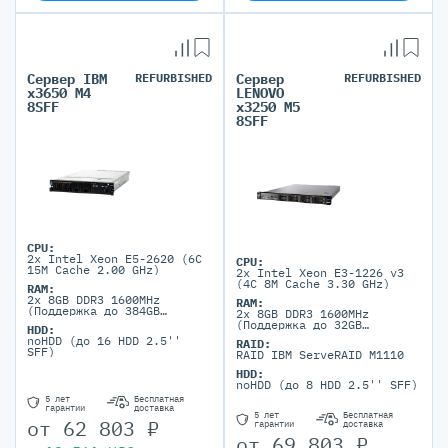
Сервер IBM
REFURBISHED
Сервер
REFURBISHED
x3650 M4
LENOVO
8SFF
x3250 M5
8SFF
CPU:
2x Intel Xeon E5-2620 (6C
CPU:
15M Cache 2.00 GHz)
2x Intel Xeon E3-1226 v3
(4C 8M Cache 3.30 GHz)
RAM:
2x 8GB DDR3 1600MHz
RAM:
(Поддержка до 384GB
2x 8GB DDR3 1600MHz
максимально, 24 DIMM
(Поддержка до 32GB
HDD:
ports)
максимально, 4 DIMM
noHDD (до 16 HDD 2.5''
RAID:
портов)
SFF)
RAID IBM ServeRAID M1110
HDD:
noHDD (до 8 HDD 2.5'' SFF)
5 лет
Бесплатная
гарантии
доставка
5 лет
Бесплатная
от
62 803
₽
гарантии
доставка
от
69 803
₽