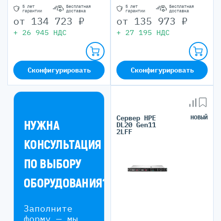
5 лет
Бесплатная
5 лет
Бесплатная
гарантии
доставка
гарантии
доставка
от
134 723
₽
от
135 973
₽
+
26 945
НДС
+
27 195
НДС
Сконфигурировать
Сконфигурировать
Сервер HPE
НОВЫЙ
НУЖНА
DL20 Gen11
2LFF
КОНСУЛЬТАЦИЯ
ПО ВЫБОРУ
ОБОРУДОВАНИЯ?
Заполните
форму — мы