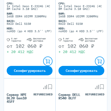
CPU:
CPU:
1x Intel Xeon E-2324G (4C
1x Intel Xeon E-2324G (4C
8M Cache 3.10 GHz)
8M Cache 3.10 GHz)
RAM:
RAM:
16GB DDR4 UDIMM 3200MHz
16GB DDR4 UDIMM 3200MHz
RAID:
RAID:
RAID Dell S150
RAID Dell S150
HDD:
HDD:
noHDD (до 4 HDD 3.5'' LFF)
noHDD (до 4 HDD 3.5'' LFF)
5 лет
Бесплатная
5 лет
Бесплатная
гарантии
доставка
гарантии
доставка
от
102 060
₽
от
102 060
₽
+
20 412
НДС
+
20 412
НДС
Сконфигурировать
Сконфигурировать
Сервер HPE
REFURBISHED
Сервер DELL
REFURBISHED
DL20 Gen10
R540 8LFF
4SFF