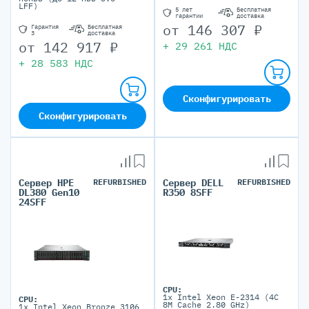
LFF)
5 лет
Бесплатная
гарантии
доставка
от
146 307
₽
Гарантия
Бесплатная
3
доставка
от
142 917
₽
+
29 261
НДС
+
28 583
НДС
Сконфигурировать
Сконфигурировать
Сервер HPE
REFURBISHED
Сервер DELL
REFURBISHED
DL380 Gen10
R350 8SFF
24SFF
CPU:
1x Intel Xeon E-2314 (4C
CPU:
8M Cache 2.80 GHz)
1x Intel Xeon Bronze 3106