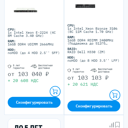
CPU:
1x Intel Xeon Bronze 3106
CPU:
(8C 11M Cache 1.70 GHz)
1x Intel Xeon E-2224 (4C
8M Cache 3.40 GHz)
RAM:
16GB DDR4 RDIMM 2400MHz
RAM:
(Поддержка до 512Гб
16GB DDR4 UDIMM 2666MHz
максимально, 16 DIMM
RAID:
HDD:
портов)
RAID Dell H330 (ZM)
noHDD (до 4 HDD 2.5'' SFF)
HDD:
noHDD (до 8 HDD 3.5'' LFF)
5 лет
Бесплатная
гарантии
доставка
5 лет
Бесплатная
от
103 040
₽
гарантии
доставка
от
103 103
₽
+
20 608
НДС
+
20 621
НДС
Сконфигурировать
Сконфигурировать