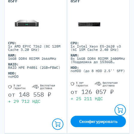
8SFF
8SFF
CPU:
CPU:
1x AMD EPYC 7262 (8C 128M
1x Intel Xeon E5-2620 v3
Cache 3.20 GHz)
(6C 15M Cache 2.40 GHz)
RAM:
RAM:
16GB DDR4 RDIMM 2666MHz
8x 16GB DDR4 RDIMM 2400MHz
(Поддержка до 1536GB
RAID:
максимально, 24 DIMM
RAID HPE P408i (2GB+FBWC)
HDD:
ports)
noHDD (до 8 HDD 2.5'' SFF)
HDD:
noHDD
5 лет
Бесплатная
гарантии
доставка
5 лет
Бесплатная
гарантии
доставка
от
126 057
₽
от
148 558
₽
+
25 211
НДС
+
29 712
НДС
Сконфигурировать