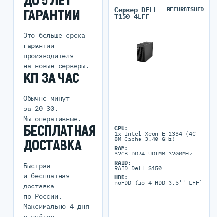
ДО 5 ЛЕТ
Сервер DELL
REFURBISHED
ГАРАНТИИ
T150 4LFF
Это больше срока
гарантии
производителя
на новые серверы.
КП ЗА ЧАС
Обычно минут
за 20–30.
Мы оперативные.
БЕСПЛАТНАЯ
CPU:
1x Intel Xeon E-2334 (4C
8M Cache 3.40 GHz)
ДОСТАВКА
RAM:
32GB DDR4 UDIMM 3200MHz
RAID:
Быстрая
RAID Dell S150
и бесплатная
HDD:
noHDD (до 4 HDD 3.5'' LFF)
доставка
по России.
Максимально 4 дня
с учётом