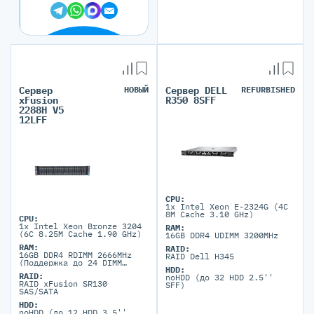
Сервер
НОВЫЙ
Сервер DELL
REFURBISHED
xFusion
R350 8SFF
2288H V5
12LFF
CPU:
1x Intel Xeon E-2324G (4C
8M Cache 3.10 GHz)
CPU:
1x Intel Xeon Bronze 3204
RAM:
(6C 8.25M Cache 1.90 GHz)
16GB DDR4 UDIMM 3200MHz
RAM:
RAID:
16GB DDR4 RDIMM 2666MHz
RAID Dell H345
(Поддержка до 24 DIMM
HDD:
портов DDR4)
RAID:
noHDD (до 32 HDD 2.5''
RAID xFusion SR130
SFF)
SAS/SATA
HDD:
noHDD (до 12 HDD 3.5''