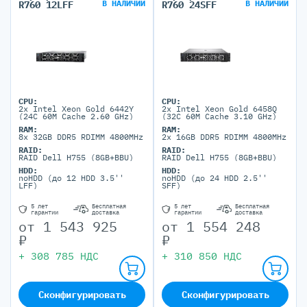
В НАЛИЧИИ
В НАЛИЧИИ
R760 12LFF
R760 24SFF
CPU:
CPU:
2x Intel Xeon Gold 6442Y
2x Intel Xeon Gold 6458Q
(24C 60M Cache 2.60 GHz)
(32C 60M Cache 3.10 GHz)
RAM:
RAM:
8x 32GB DDR5 RDIMM 4800MHz
2x 16GB DDR5 RDIMM 4800MHz
RAID:
RAID:
RAID Dell H755 (8GB+BBU)
RAID Dell H755 (8GB+BBU)
HDD:
HDD:
noHDD (до 12 HDD 3.5''
noHDD (до 24 HDD 2.5''
LFF)
SFF)
5 лет
Бесплатная
5 лет
Бесплатная
гарантии
доставка
гарантии
доставка
от
1 543 925
от
1 554 248
₽
₽
+
308 785
НДС
+
310 850
НДС
Сконфигурировать
Сконфигурировать