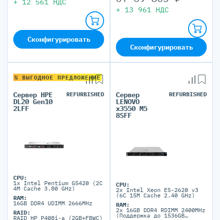
+
12 561
НДС
+
13 961
НДС
Сконфигурировать
Сконфигурировать
% ВЫГОДНОЕ ПРЕДЛОЖЕНИЕ
Сервер HPE
REFURBISHED
Сервер
REFURBISHED
DL20 Gen10
LENOVO
2LFF
x3550 M5
8SFF
CPU:
1x Intel Pentium G5420 (2C
CPU:
4M Cache 3.80 GHz)
2x Intel Xeon E5-2620 v3
(6C 15M Cache 2.40 GHz)
RAM:
16GB DDR4 UDIMM 2666MHz
RAM:
2x 16GB DDR4 RDIMM 2400MHz
RAID:
(Поддержка до 1536GB
RAID HP P408i-a (2GB+FBWC)