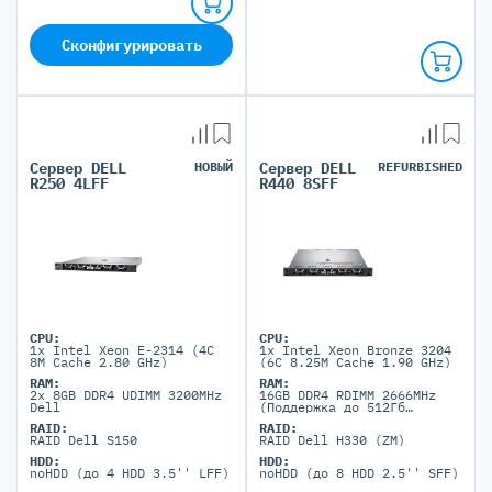
Сконфигурировать
Сервер DELL
НОВЫЙ
Сервер DELL
REFURBISHED
R250 4LFF
R440 8SFF
CPU:
CPU:
1x Intel Xeon E-2314 (4C
1x Intel Xeon Bronze 3204
8M Cache 2.80 GHz)
(6C 8.25M Cache 1.90 GHz)
RAM:
RAM:
2x 8GB DDR4 UDIMM 3200MHz
16GB DDR4 RDIMM 2666MHz
Dell
(Поддержка до 512Гб
максимально, 16 DIMM
RAID:
RAID:
портов)
RAID Dell S150
RAID Dell H330 (ZM)
HDD:
HDD:
noHDD (до 4 HDD 3.5'' LFF)
noHDD (до 8 HDD 2.5'' SFF)