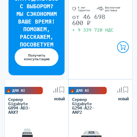
С ВЫБОРОМ?
5 лет
Бесплатная
гарантии
доставка
МЫ СЭКОНОМИМ
от
46 698
ВАШЕ ВРЕМЯ!
600
₽
ПОМОЖЕМ,
+
9 339 720
НДС
РАССКАЖЕМ,
ПОСОВЕТУЕМ
Получить
консультацию
ДЛЯ AI
ДЛЯ AI
Сервер
НОВЫЙ
Сервер
НОВЫЙ
Gigabyte
Gigabyte
G894-AD3-
G294-A22-
AAX7
AAP2