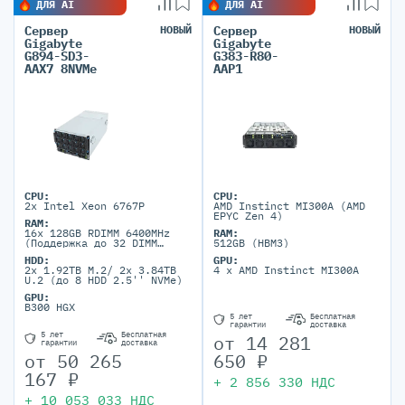
ДЛЯ AI
ДЛЯ AI
Сервер
НОВЫЙ
Сервер
НОВЫЙ
Gigabyte
Gigabyte
G894-SD3-
G383-R80-
AAX7 8NVMe
AAP1
CPU:
CPU:
2x Intel Xeon 6767P
AMD Instinct MI300A (AMD
EPYC Zen 4)
RAM:
16x 128GB RDIMM 6400MHz
RAM:
(Поддержка до 32 DIMM
512GB (HBM3)
портов DDR5 до 8192 Гб)
HDD:
GPU:
2x 1.92TB M.2/ 2x 3.84TB
4 x AMD Instinct MI300A
U.2 (до 8 HDD 2.5'' NVMe)
GPU:
B300 HGX
5 лет
Бесплатная
гарантии
доставка
5 лет
Бесплатная
от
14 281
гарантии
доставка
650
₽
от
50 265
167
₽
+
2 856 330
НДС
+
10 053 033
НДС