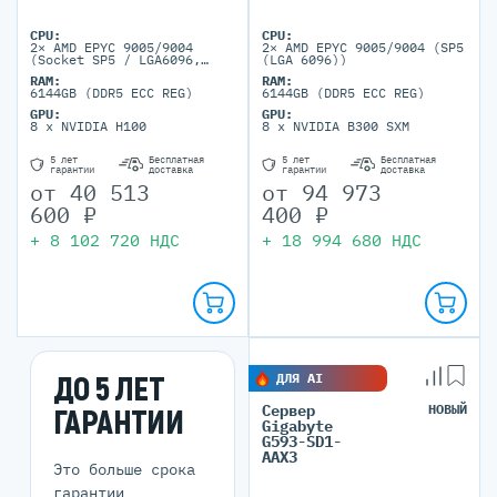
CPU:
CPU:
2× AMD EPYC 9005/9004
2× AMD EPYC 9005/9004 (SP5
(Socket SP5 / LGA6096,
(LGA 6096))
cTDP до 400W, при 25°C -
RAM:
RAM:
до 500W)
6144GB (DDR5 ECC REG)
6144GB (DDR5 ECC REG)
GPU:
GPU:
8 x NVIDIA H100
8 x NVIDIA B300 SXM
5 лет
Бесплатная
5 лет
Бесплатная
гарантии
доставка
гарантии
доставка
от
40 513
от
94 973
600
₽
400
₽
+
8 102 720
НДС
+
18 994 680
НДС
ДО 5 ЛЕТ
ДЛЯ AI
Сервер
НОВЫЙ
ГАРАНТИИ
Gigabyte
G593-SD1-
AAX3
Это больше срока
гарантии