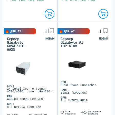
ДЛЯ AI
ДЛЯ AI
Сервер
НОВЫЙ
Сервер
НОВЫЙ
Gigabyte
Gigabyte AI
G894-SD1-
TOP ATOM
AAX5
CPU:
GB10 Grace Superchip
CPU:
2× Intel Xeon 6 (серии
RAM:
6700/6500, сокет LGA4710 /
128GB (LPDDR5x)
Socket E2, TDP до 350W)
RAM:
GPU:
4096GB (DDR5 ECC REG)
1 x NVIDIA GB10
GPU:
8 x NVIDIA B200 SXM
5 лет
Бесплатная
гарантии
доставка
5 лет
Бесплатная