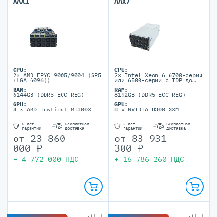
AAX1
AAX7
CPU:
CPU:
2× AMD EPYC 9005/9004 (SP5
2× Intel Xeon 6 6700-серии
(LGA 6096))
или 6500-серии с TDP до
350W в сокетах LGA 4710
RAM:
RAM:
6144GB (DDR5 ECC REG)
8192GB (DDR5 ECC REG)
GPU:
GPU:
8 x AMD Instinct MI300X
8 x NVIDIA B300 SXM
5 лет
Бесплатная
5 лет
Бесплатная
гарантии
доставка
гарантии
доставка
от
23 860
от
83 931
000
₽
300
₽
+
4 772 000
НДС
+
16 786 260
НДС