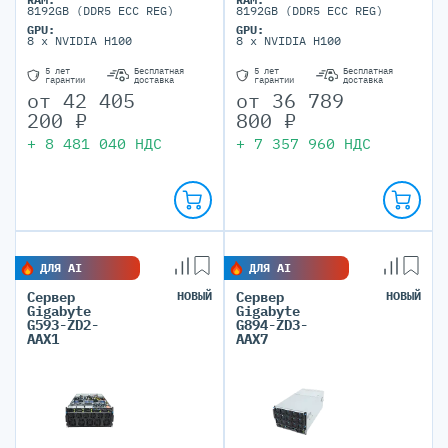
Xeon CPU Max Series (dual
Xeon CPU Max Series (dual
8192GB (DDR5 ECC REG)
8192GB (DDR5 ECC REG)
CPU, TDP до 350W)
CPU, TDP до 350W)
GPU:
GPU:
8 x NVIDIA H100
8 x NVIDIA H100
5 лет
Бесплатная
5 лет
Бесплатная
гарантии
доставка
гарантии
доставка
от
42 405
от
36 789
200
₽
800
₽
+
8 481 040
НДС
+
7 357 960
НДС
ДЛЯ AI
ДЛЯ AI
Сервер
НОВЫЙ
Сервер
НОВЫЙ
Gigabyte
Gigabyte
G593-ZD2-
G894-ZD3-
AAX1
AAX7