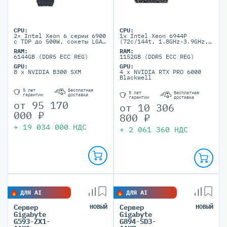
CPU:
CPU:
2× Intel Xeon 6 серии 6900
1x Intel Xeon 6944P
с TDP до 500W, сокеты LGA
(72c/144t, 1.8GHz-3.9GHz,
7529
350W)
RAM:
RAM:
6144GB (DDR5 ECC REG)
1152GB (DDR5 ECC REG)
GPU:
GPU:
8 x NVIDIA B300 SXM
4 x NVIDIA RTX PRO 6000
Blackwell
5 лет
Бесплатная
5 лет
Бесплатная
гарантии
доставка
гарантии
доставка
от
95 170
от
10 306
000
₽
800
₽
+
19 034 000
НДС
+
2 061 360
НДС
ДЛЯ AI
ДЛЯ AI
Сервер
НОВЫЙ
Сервер
НОВЫЙ
Gigabyte
Gigabyte
G593-ZX1-
G894-SD3-