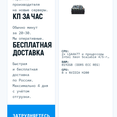
производителя
на новые серверы.
КП ЗА ЧАС
Обычно минут
за 20–30.
Мы оперативные.
БЕСПЛАТНАЯ
ДОСТАВКА
CPU:
2x LGA4677 и процессоры
Intel Xeon Scalable 4/5-го
поколения, а также Intel
RAM:
Xeon CPU Max Series
Быстрая
8192GB (DDR5 ECC REG)
и бесплатная
GPU:
8 x NVIDIA H200
доставка
по России.
Максимально 4 дня
с учётом
отгрузки.
ЗАТРУДНЯЕТЕСЬ