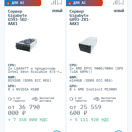
ДЛЯ AI
ДЛЯ AI
Сервер
НОВЫЙ
Сервер
НОВЫЙ
Gigabyte
Gigabyte
G593-SD2-
G893-ZX1-
AAX1
AAX1
CPU:
CPU:
2x LGA4677 и процессоры
2× AMD EPYC 9005/9004 (SP5
Intel Xeon Scalable 4/5-го
(LGA 6096))
поколения, а также Intel
RAM:
RAM:
Xeon CPU Max Series (dual
8192GB (DDR5 ECC REG)
6144GB (DDR5 ECC REG)
CPU, TDP до 350W)
GPU:
GPU:
8 x NVIDIA H100
8 x AMD Instinct MI300X
5 лет
Бесплатная
5 лет
Бесплатная
гарантии
доставка
гарантии
доставка
от
36 790
от
25 559
000
₽
600
₽
+
7 358 000
НДС
+
5 111 920
НДС