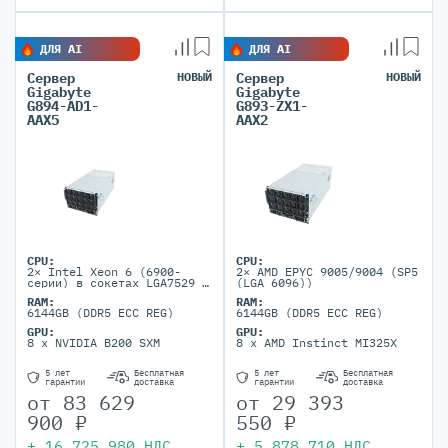
ДЛЯ AI
ДЛЯ AI
Сервер
НОВЫЙ
Сервер
НОВЫЙ
Gigabyte
Gigabyte
G894-AD1-
G893-ZX1-
AAX5
AAX2
CPU:
CPU:
2× Intel Xeon 6 (6900-
2× AMD EPYC 9005/9004 (SP5
серии) в сокетах LGA7529 с
(LGA 6096))
TDP до 500W
RAM:
RAM:
6144GB (DDR5 ECC REG)
6144GB (DDR5 ECC REG)
GPU:
GPU:
8 x NVIDIA B200 SXM
8 x AMD Instinct MI325X
5 лет
Бесплатная
5 лет
Бесплатная
гарантии
доставка
гарантии
доставка
от
83 629
от
29 393
900
₽
550
₽
+
16 725 980
НДС
+
5 878 710
НДС