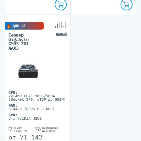
ДЛЯ AI
Сервер
НОВЫЙ
Gigabyte
G593-ZD1-
AAX3
CPU:
2× AMD EPYC 9005/9004
(Socket SP5, cTDP до 500W)
RAM:
6144GB (DDR5 ECC REG)
GPU:
8 x NVIDIA H200
5 лет
Бесплатная
гарантии
доставка
от
71 142