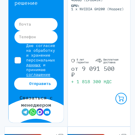
решение
GPU:
1 x NVIDIA GH200 (Hopper)
Почта
Телефон
Даю согласие
на обработку
и хранение
персональных
5 лет
Бесплатная
гарантии
доставка
данных
и
от
9 091 500
принимаю
₽
соглашение
+
1 818 300
НДС
Отправить
Связаться с
менеджером