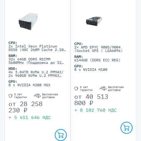
CPU:
CPU:
2x Intel Xeon Platinum
2× AMD EPYC 9005/9004
8558 (48C 260M Cache 2.10
(Socket SP5 / LGA6096)
GHz)
RAM:
RAM:
32x 64GB DDR5 RDIMM
6144GB (DDR5 ECC REG)
5600MHz (Поддержка до 32
DIMM портов DDR5)
GPU:
HDD:
8 x NVIDIA H100
4x 3.84TB NVMe U.2 PM9A3/
2x 960GB NVMe U.2 PM9A3
(до 8 HDD 2.5'' NVMe)
GPU:
8 x NVIDIA H200 HGX
5 лет
Бесплатная
гарантии
доставка
от
40 513
5 лет
Бесплатная
гарантии
доставка
800
₽
от
28 258
230
₽
+
8 102 760
НДС
+
5 651 646
НДС