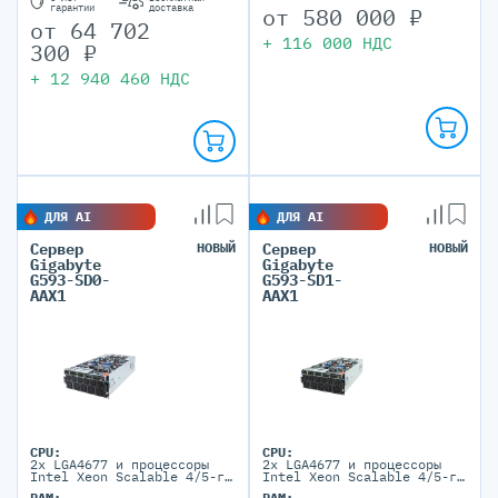
гарантии
доставка
от
580 000
₽
от
64 702
+
116 000
НДС
300
₽
+
12 940 460
НДС
ДЛЯ AI
ДЛЯ AI
Сервер
НОВЫЙ
Сервер
НОВЫЙ
Gigabyte
Gigabyte
G593-SD0-
G593-SD1-
AAX1
AAX1
CPU:
CPU:
2x LGA4677 и процессоры
2x LGA4677 и процессоры
Intel Xeon Scalable 4/5-го
Intel Xeon Scalable 4/5-го
поколения, а также Intel
поколения, а также Intel
RAM:
RAM: