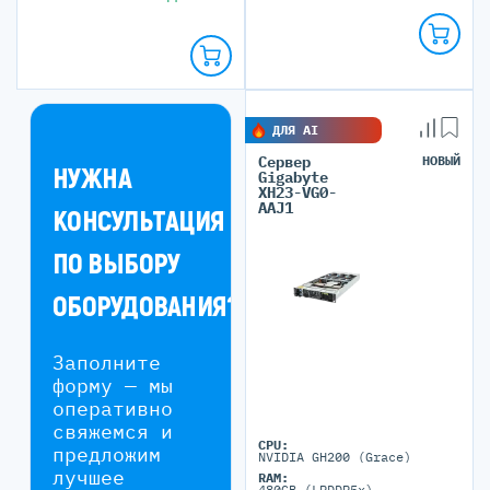
ДЛЯ AI
Сервер
НОВЫЙ
НУЖНА
Gigabyte
XH23-VG0-
AAJ1
КОНСУЛЬТАЦИЯ
ПО ВЫБОРУ
ОБОРУДОВАНИЯ?
Заполните
форму — мы
оперативно
свяжемся и
CPU:
предложим
NVIDIA GH200 (Grace)
лучшее
RAM:
480GB (LPDDR5x)