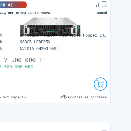
ЛЯ AI
вер HPE DL384 Gen12 8NVMe
НОВЫЙ
U:
1x NVIDIA GH200 NVL2 Grace Hopper 144GB HBM3e
M:
960GB LPDDR5X
U:
NVIDIA GH200 NVL2
т
7 500 000
₽
1 500 000
НДС
5 лет гарантии
Бесплатная доставка