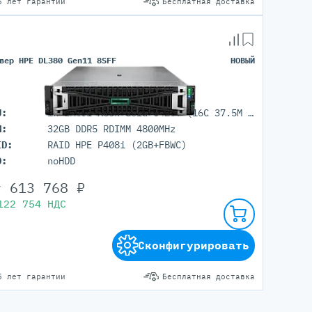
5 лет гарантии
Бесплатная доставка
вер HPE DL380 Gen11 8SFF
НОВЫЙ
U:
1x Intel Xeon Gold 6426Y (16C 37.5M Cache 2.50 GHz)
M:
32GB DDR5 RDIMM 4800MHz
ID:
RAID HPE P408i (2GB+FBWC)
D:
noHDD
т
613 768
₽
122 754
НДС
Сконфигурировать
5 лет гарантии
Бесплатная доставка