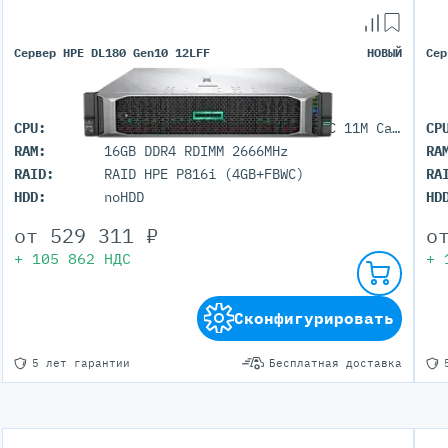
Сервер HPE DL180 Gen10 12LFF
НОВЫЙ
Сер
CPU:
1x Intel Xeon Silver 4208 (8C 11M Cache 2.10 GHz)
CP
RAM:
16GB DDR4 RDIMM 2666MHz
RA
RAID:
RAID HPE P816i (4GB+FBWC)
RA
HDD:
noHDD
HD
от
529 311
₽
о
+
105 862
НДС
+
Сконфигурировать
5 лет гарантии
Бесплатная доставка