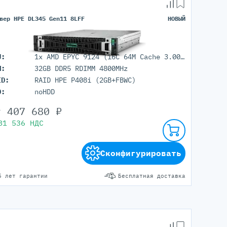
вер HPE DL345 Gen11 8LFF
НОВЫЙ
U:
1x AMD EPYC 9124 (16C 64M Cache 3.00 GHz)
M:
32GB DDR5 RDIMM 4800MHz
ID:
RAID HPE P408i (2GB+FBWC)
D:
noHDD
т
407 680
₽
81 536
НДС
Сконфигурировать
5 лет гарантии
Бесплатная доставка