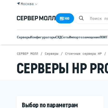
Москва
МЕНЮ
Серверы
Конфигураторы
СХД
Сеть
Импортозамещение
ПО
ИТ
/
/
/
СЕРВЕР МОЛЛ
Cерверы
Стоечные серверы HP
СЕРВЕРЫ HP PRO
Импортозамещение
Выбор по параметрам