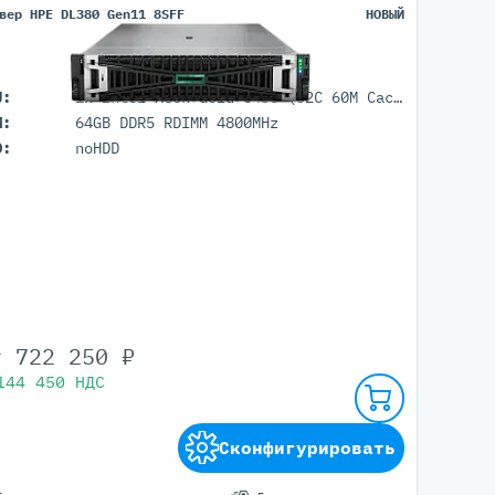
вер HPE DL380 Gen11 8SFF
НОВЫЙ
U:
1x Intel Xeon Gold 6430 (32C 60M Cache 2.10 GHz)
M:
64GB DDR5 RDIMM 4800MHz
D:
noHDD
т
722 250
₽
144 450
НДС
Сконфигурировать