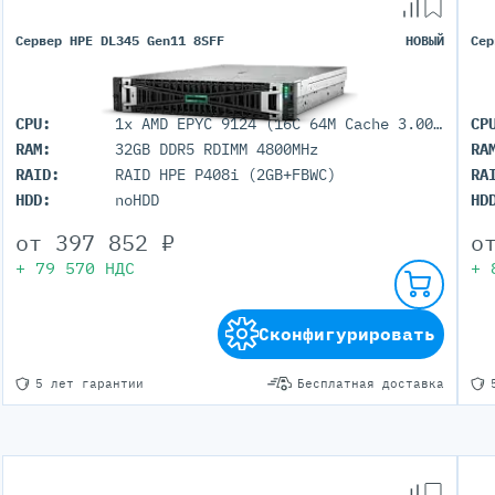
Сервер HPE DL345 Gen11 8SFF
НОВЫЙ
Сер
CPU:
1x AMD EPYC 9124 (16C 64M Cache 3.00 GHz)
CP
RAM:
32GB DDR5 RDIMM 4800MHz
RA
RAID:
RAID HPE P408i (2GB+FBWC)
RA
HDD:
noHDD
HD
от
397 852
₽
о
+
79 570
НДС
+
Сконфигурировать
5 лет гарантии
Бесплатная доставка