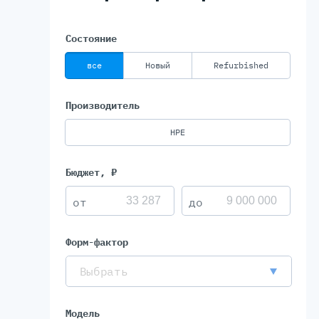
Состояние
все
Новый
Refurbished
Производитель
HPE
Бюджет, ₽
Форм-фактор
Выбрать
Модель