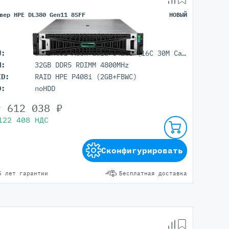
вер HPE DL380 Gen11 8SFF
НОВЫЙ
U:
1x Intel Xeon Gold 5416S (16C 30M Cache 2.00 GHz)
M:
32GB DDR5 RDIMM 4800MHz
ID:
RAID HPE P408i (2GB+FBWC)
D:
noHDD
т
612 038
₽
122 408
НДС
Сконфигурировать
5 лет гарантии
Бесплатная доставка