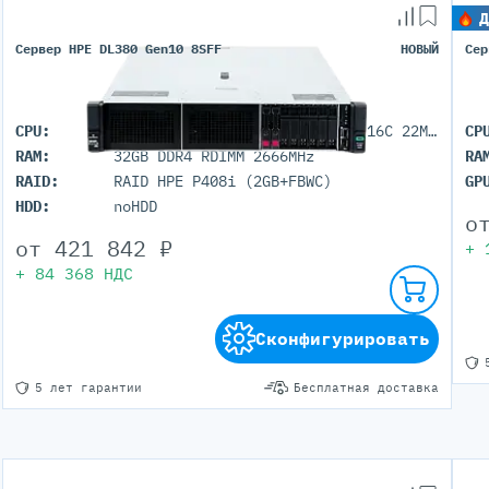
Д
Сервер HPE DL380 Gen10 8SFF
НОВЫЙ
Сер
CPU:
1x HPE Intel Xeon Gold 5218 (16C 22M Cache 2.30 GHz)
CP
RAM:
32GB DDR4 RDIMM 2666MHz
RA
RAID:
RAID HPE P408i (2GB+FBWC)
GP
HDD:
noHDD
о
от
421 842
₽
+
+
84 368
НДС
Сконфигурировать
5 лет гарантии
Бесплатная доставка