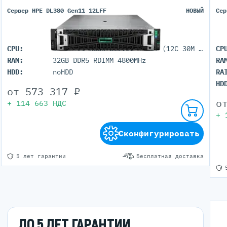
Сервер HPE DL380 Gen11 12LFF
НОВЫЙ
Сер
CPU:
1x Intel Xeon Silver 4410Y (12C 30M Cache 2.00 GHz)
CP
RAM:
32GB DDR5 RDIMM 4800MHz
RA
HDD:
noHDD
RA
HD
от
573 317
₽
о
+
114 663
НДС
+
Сконфигурировать
5 лет гарантии
Бесплатная доставка
ДО 5 ЛЕТ ГАРАНТИИ