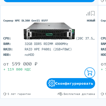
Сервер HPE DL380 Gen11 8SFF
НОВЫЙ
Сер
CPU:
1x Intel Xeon Silver 4416+ (20C 37.5M Cache 2.00 GHz)
CP
RAM:
32GB DDR5 RDIMM 4800MHz
RA
RAID:
RAID HPE P408i (2GB+FBWC)
RA
HDD:
noHDD
HD
от
599 000
₽
о
+
119 800
НДС
+
Сконфигурировать
5 лет гарантии
Бесплатная доставка