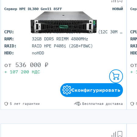
Сервер HPE DL380 Gen11 8SFF
НОВЫЙ
Сер
CPU:
1x Intel Xeon Silver 4410Y (12C 30M Cache 2.00 GHz)
CP
RAM:
32GB DDR5 RDIMM 4800MHz
RA
RAID:
RAID HPE P408i (2GB+FBWC)
RA
HDD:
noHDD
HD
от
536 000
₽
о
+
107 200
НДС
+
Сконфигурировать
5 лет гарантии
Бесплатная доставка