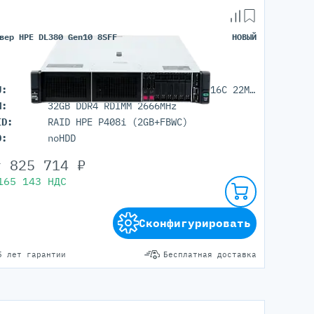
вер HPE DL380 Gen10 8SFF
НОВЫЙ
U:
1x HPE Intel Xeon Gold 6242 (16C 22M Cache 2.80 GHz)
M:
32GB DDR4 RDIMM 2666MHz
ID:
RAID HPE P408i (2GB+FBWC)
D:
noHDD
т
825 714
₽
165 143
НДС
Сконфигурировать
5 лет гарантии
Бесплатная доставка