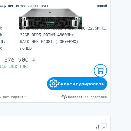
вер HPE DL380 Gen11 8SFF
НОВЫЙ
U:
1x Intel Xeon Gold 5415+ (8C 22.5M Cache 2.90 GHz)
M:
32GB DDR5 RDIMM 4800MHz
ID:
RAID HPE P408i (2GB+FBWC)
D:
noHDD
т
576 900
₽
115 380
НДС
Сконфигурировать
5 лет гарантии
Бесплатная доставка